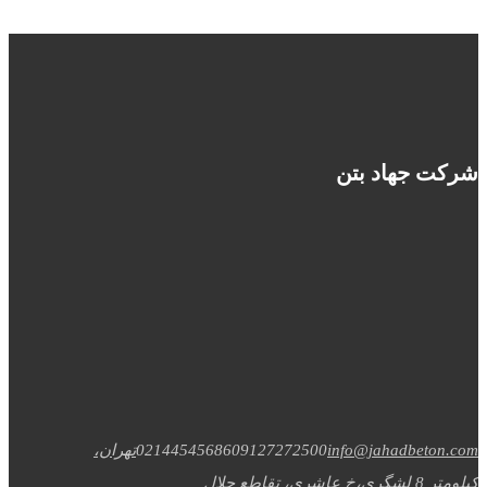
شرکت جهاد بتن
info@jahadbeton.com
09127272500
02144545686
تهران،
کیلومتر 8 لشگری،خ عاشری، تقاطع جلال