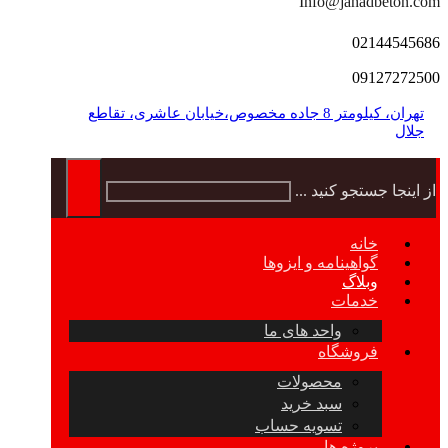
Info@jahadbeton.com
02144545686
09127272500
تهران، کیلومتر 8 جاده مخصوص،خیابان عاشری، تقاطع
جلال
از اینجا جستجو کنید ...
خانه
گواهینامه و ایزوها
وبلاگ
خدمات
واحد های ما
فروشگاه
محصولات
سبد خرید
تسویه حساب
پروژه ها