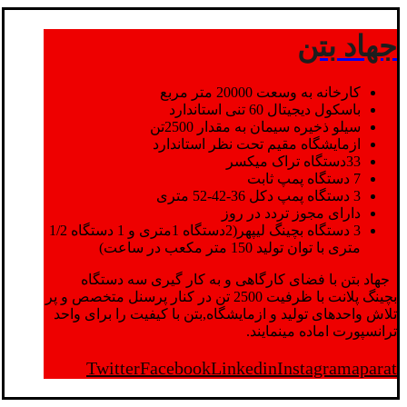
جهاد بتن
کارخانه به وسعت 20000 متر مربع
باسکول دیجیتال 60 تنی استاندارد
سیلو ذخیره سیمان به مقدار 2500تن
ازمایشگاه مقیم تحت نظر استاندارد
33دستگاه تراک میکسر
7 دستگاه پمپ ثابت
3 دستگاه پمپ دکل 36-42-52 متری
دارای مجوز تردد در روز
3 دستگاه بچینگ لیپهر(2دستگاه 1متری و 1 دستگاه 1/2
متری با توان تولید 150 متر مکعب در ساعت)
جهاد بتن با فضای کارگاهی و به کار گیری سه دستگاه
بچینگ پلانت با ظرفیت 2500 تن در کنار پرسنل متخصص و پر
تلاش واحدهای تولید و ازمایشگاه,بتن با کیفیت را برای واحد
ترانسپورت اماده مینمایند.
Twitter
Facebook
Linkedin
Instagram
aparat