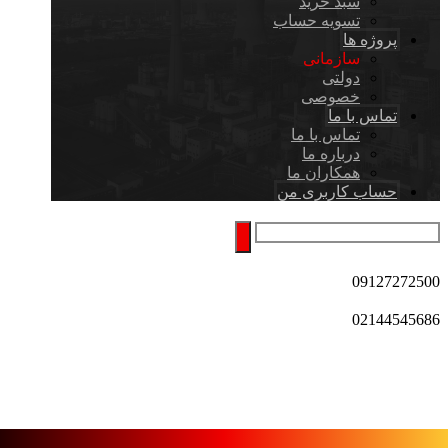
سبد خرید
تسویه حساب
پروژه ها
سازمانی
دولتی
خصوصی
تماس با ما
تماس با ما
درباره ما
همکاران ما
حساب کاربری من
09127272500
02144545686