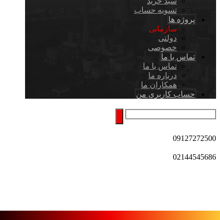
سبد خرید
تسویه حساب
پروژه ها
سازمانی
دولتی
خصوصی
تماس با ما
تماس با ما
درباره ما
همکاران ما
حساب کاربری من
09127272500
02144545686