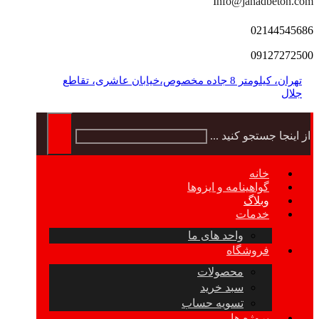
Info@jahadbeton.com
02144545686
09127272500
تهران، کیلومتر 8 جاده مخصوص،خیابان عاشری، تقاطع
جلال
از اینجا جستجو کنید ...
خانه
گواهینامه و ایزوها
وبلاگ
خدمات
واحد های ما
فروشگاه
محصولات
سبد خرید
تسویه حساب
پروژه ها