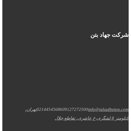
شرکت جهاد بتن
info@jahadbeton.com
09127272500
02144545686
تهران،
کیلومتر 8 لشگری،خ عاشری، تقاطع جلال