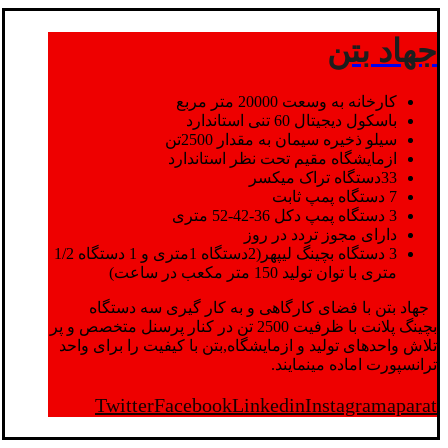
جهاد بتن
کارخانه به وسعت 20000 متر مربع
باسکول دیجیتال 60 تنی استاندارد
سیلو ذخیره سیمان به مقدار 2500تن
ازمایشگاه مقیم تحت نظر استاندارد
33دستگاه تراک میکسر
7 دستگاه پمپ ثابت
3 دستگاه پمپ دکل 36-42-52 متری
دارای مجوز تردد در روز
3 دستگاه بچینگ لیپهر(2دستگاه 1متری و 1 دستگاه 1/2
متری با توان تولید 150 متر مکعب در ساعت)
جهاد بتن با فضای کارگاهی و به کار گیری سه دستگاه
بچینگ پلانت با ظرفیت 2500 تن در کنار پرسنل متخصص و پر
تلاش واحدهای تولید و ازمایشگاه,بتن با کیفیت را برای واحد
ترانسپورت اماده مینمایند.
Twitter
Facebook
Linkedin
Instagram
aparat