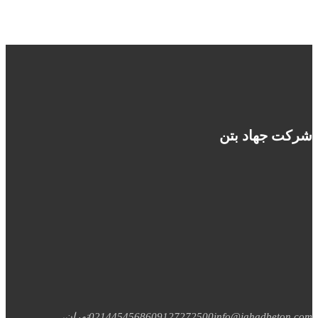
شرکت جهاد بتن
info@jahadbeton.com
09127272500
02144545686
تهران،