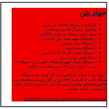
جهاد بتن
کارخانه به وسعت 20000 متر مربع
باسکول دیجیتال 60 تنی استاندارد
سیلو ذخیره سیمان به مقدار 2500تن
ازمایشگاه مقیم تحت نظر استاندارد
33دستگاه تراک میکسر
7 دستگاه پمپ ثابت
3 دستگاه پمپ دکل 36-42-52 متری
دارای مجوز تردد در روز
3 دستگاه بچینگ لیپهر(2دستگاه 1متری و 1 دستگاه 1/2
متری با توان تولید 150 متر مکعب در ساعت)
جهاد بتن با فضای کارگاهی و به کار گیری سه دستگاه
بچینگ پلانت با ظرفیت 2500 تن در کنار پرسنل متخصص و پر
تلاش واحدهای تولید و ازمایشگاه,بتن با کیفیت را برای واحد
ترانسپورت اماده مینمایند.
Twitter
Facebook
Linkedin
Instagram
aparat