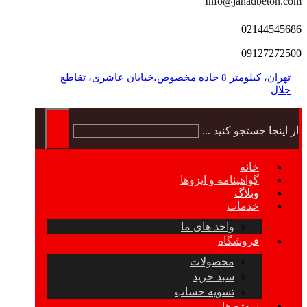
Info@jahadbeton.com
02144545686
09127272500
تهران، کیلومتر 8 جاده مخصوص،خیابان عاشری، تقاطع
جلال
از اینجا جستجو کنید ...
خانه
گواهینامه و ایزوها
وبلاگ
خدمات
واحد های ما
فروشگاه
محصولات
سبد خرید
تسویه حساب
پروژه ها