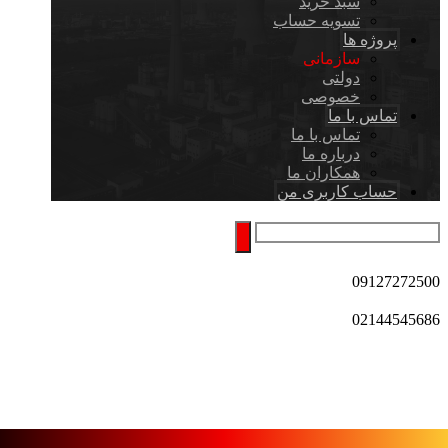
سبد خرید
تسویه حساب
پروژه ها
سازمانی
دولتی
خصوصی
تماس با ما
تماس با ما
درباره ما
همکاران ما
حساب کاربری من
09127272500
02144545686