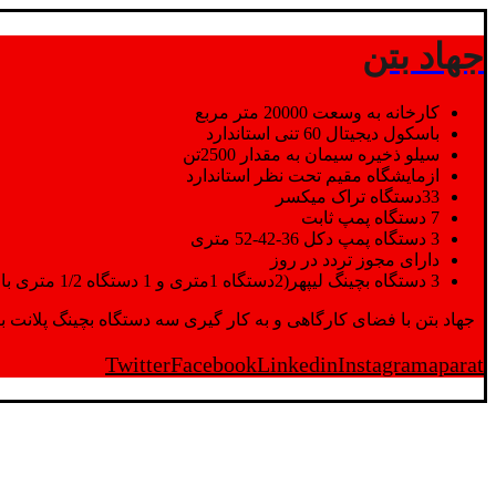
جهاد بتن
کارخانه به وسعت 20000 متر مربع
باسکول دیجیتال 60 تنی استاندارد
سیلو ذخیره سیمان به مقدار 2500تن
ازمایشگاه مقیم تحت نظر استاندارد
33دستگاه تراک میکسر
7 دستگاه پمپ ثابت
3 دستگاه پمپ دکل 36-42-52 متری
دارای مجوز تردد در روز
3 دستگاه بچینگ لیپهر(2دستگاه 1متری و 1 دستگاه 1/2 متری با توان تولید 150 متر مکعب در ساعت)
جهاد بتن با فضای کارگاهی و به کار گیری سه دستگاه بچینگ پلانت با ظرفیت 2500 تن در کنار پرسنل متخصص و پر تلاش واحدهای تولید و ازمایشگاه,بتن با کیفیت را برای واحد تر
Twitter
Facebook
Linkedin
Instagram
aparat