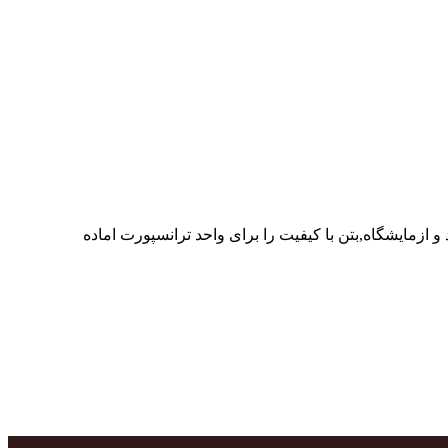
ر پرسنل متخصص و پر تلاش واحدهای تولید و ازمایشگاه,بتن با کیفیت را برای واحد ترانسپورت اماده