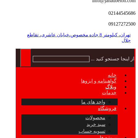
Info@jahadbeton.com
02144545686
09127272500
تهران، کیلومتر 8 جاده مخصوص،خیابان عاشری، تقاطع
جلال
از اینجا جستجو کنید ...
خانه
گواهینامه و ایزوها
وبلاگ
خدمات
واحد های ما
فروشگاه
محصولات
سبد خرید
تسویه حساب
پروژه ها