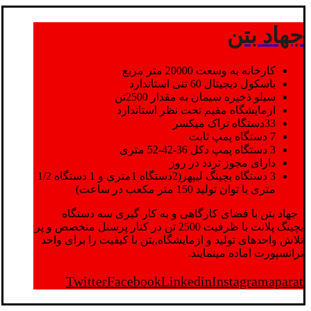
جهاد بتن
کارخانه به وسعت 20000 متر مربع
باسکول دیجیتال 60 تنی استاندارد
سیلو ذخیره سیمان به مقدار 2500تن
ازمایشگاه مقیم تحت نظر استاندارد
33دستگاه تراک میکسر
7 دستگاه پمپ ثابت
3 دستگاه پمپ دکل 36-42-52 متری
دارای مجوز تردد در روز
3 دستگاه بچینگ لیپهر(2دستگاه 1متری و 1 دستگاه 1/2
متری با توان تولید 150 متر مکعب در ساعت)
جهاد بتن با فضای کارگاهی و به کار گیری سه دستگاه
بچینگ پلانت با ظرفیت 2500 تن در کنار پرسنل متخصص و پر
تلاش واحدهای تولید و ازمایشگاه,بتن با کیفیت را برای واحد
ترانسپورت اماده مینمایند.
Twitter
Facebook
Linkedin
Instagram
aparat