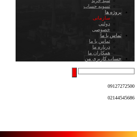
سبد خرید
تسویه حساب
پروژه ها
سازمانی
دولتی
خصوصی
تماس با ما
تماس با ما
درباره ما
همکاران ما
حساب کاربری من
09127272500
02144545686