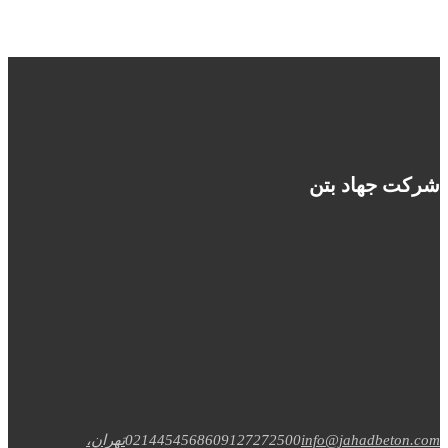
شرکت جهاد بتن
info@jahadbeton.com
09127272500
02144545686
تهران،