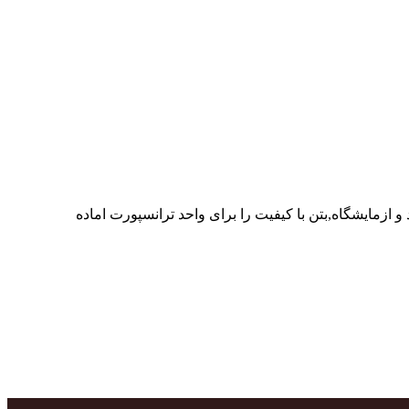
ر پرسنل متخصص و پر تلاش واحدهای تولید و ازمایشگاه,بتن با کیفیت را برای واحد ترانسپورت اماده