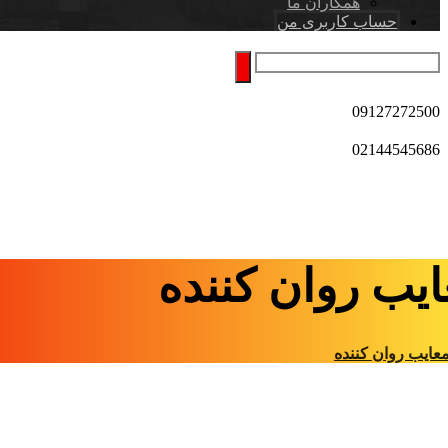
همکاران ما
حساب کاربری من
09127272500
02144545686
یب روان کننده
عایب روان کننده