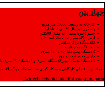
جهاد بتن
کارخانه به وسعت 20000 متر مربع
باسکول دیجیتال 60 تنی استاندارد
سیلو ذخیره سیمان به مقدار 2500تن
ازمایشگاه مقیم تحت نظر استاندارد
33دستگاه تراک میکسر
7 دستگاه پمپ ثابت
3 دستگاه پمپ دکل 36-42-52 متری
دارای مجوز تردد در روز
3 دستگاه بچینگ لیپهر(2دستگاه 1متری و 1 دستگاه 1/2 متری با توان تولید 150 متر مکعب در ساعت)
جهاد بتن با فضای کارگاهی و به کار گیری سه دستگاه بچینگ پلانت با ظرفیت 2500 تن در کنار پرسنل متخصص و پر تلاش واحدهای تولید و ازمایشگاه,بتن با کیفیت را برای واحد تر
Twitter
Facebook
Linkedin
Instagram
aparat