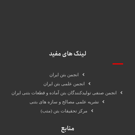
09127272500
02144545686
info@jahadbeton.com
تهران، کیلومتر 8 لشگری،خ عاشری، تقاطع جلال
لینک های مفید
انجمن بتن ایران
انجمن علمی بتن ایران
انجمن صنفی تولیدکنندگان بتن آماده و قطعات بتنی ایران
نشریه علمی مصالح و سازه های بتنی
مرکز تحقیقات بتن (متب)
منابع