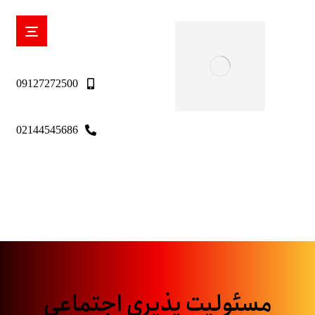
09127272500
02144545686
مسئولیت پذیری اجتماعی