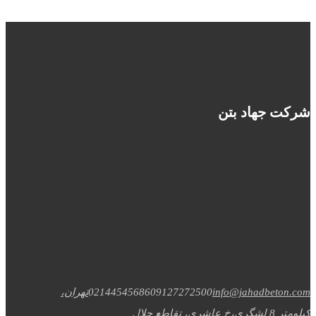
شرکت جهاد بتن
info@jahadbeton.com
09127272500
02144545686
تهران،
کیلومتر 8 لشگری،خ عاشری، تقاطع جلال