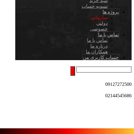
سبد خرید
تسویه حساب
پروژه ها
سازمانی
دولتی
خصوصی
تماس با ما
تماس با ما
درباره ما
همکاران ما
حساب کاربری من
09127272500
02144545686