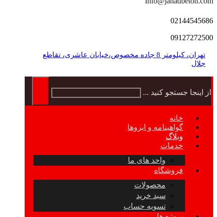
Info@jahadbeton.com
02144545686
09127272500
تهران، کیلومتر 8 جاده مخصوص،خیابان عاشری، تقاطع
جلال
از اینجا جستجو کنید ...
خانه
گواهینامه و ایزوها
وبلاگ
خدمات
واحد های ما
فروشگاه
محصولات
سبد خرید
تسویه حساب
پروژه ها