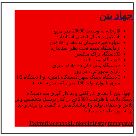
جهاد بتن
کارخانه به وسعت 20000 متر مربع
باسکول دیجیتال 60 تنی استاندارد
سیلو ذخیره سیمان به مقدار 2500تن
ازمایشگاه مقیم تحت نظر استاندارد
33دستگاه تراک میکسر
7 دستگاه پمپ ثابت
3 دستگاه پمپ دکل 36-42-52 متری
دارای مجوز تردد در روز
3 دستگاه بچینگ لیپهر(2دستگاه 1متری و 1 دستگاه 1/2
متری با توان تولید 150 متر مکعب در ساعت)
جهاد بتن با فضای کارگاهی و به کار گیری سه دستگاه
بچینگ پلانت با ظرفیت 2500 تن در کنار پرسنل متخصص و پر
تلاش واحدهای تولید و ازمایشگاه,بتن با کیفیت را برای واحد
ترانسپورت اماده مینمایند.
Twitter
Facebook
Linkedin
Instagram
aparat