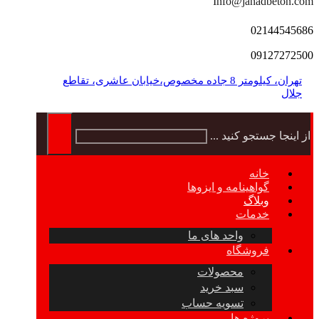
Info@jahadbeton.com
02144545686
09127272500
تهران، کیلومتر 8 جاده مخصوص،خیابان عاشری، تقاطع
جلال
از اینجا جستجو کنید ...
خانه
گواهینامه و ایزوها
وبلاگ
خدمات
واحد های ما
فروشگاه
محصولات
سبد خرید
تسویه حساب
پروژه ها