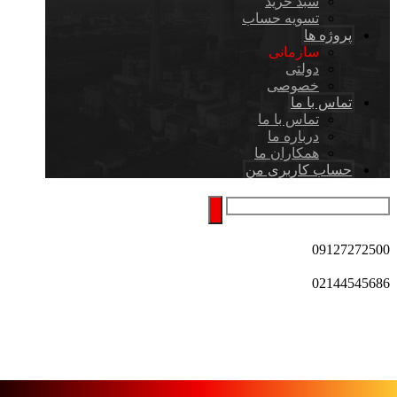
سبد خرید
تسویه حساب
پروژه ها
سازمانی
دولتی
خصوصی
تماس با ما
تماس با ما
درباره ما
همکاران ما
حساب کاربری من
09127272500
02144545686