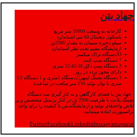
جهاد بتن
کارخانه به وسعت 20000 متر مربع
باسکول دیجیتال 60 تنی استاندارد
سیلو ذخیره سیمان به مقدار 2500تن
ازمایشگاه مقیم تحت نظر استاندارد
33دستگاه تراک میکسر
7 دستگاه پمپ ثابت
3 دستگاه پمپ دکل 36-42-52 متری
دارای مجوز تردد در روز
3 دستگاه بچینگ لیپهر(2دستگاه 1متری و 1 دستگاه 1/2
متری با توان تولید 150 متر مکعب در ساعت)
جهاد بتن با فضای کارگاهی و به کار گیری سه دستگاه
بچینگ پلانت با ظرفیت 2500 تن در کنار پرسنل متخصص و پر
تلاش واحدهای تولید و ازمایشگاه,بتن با کیفیت را برای واحد
ترانسپورت اماده مینمایند.
Twitter
Facebook
Linkedin
Instagram
aparat