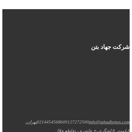
شرکت جهاد بتن
info@jahadbeton.com
09127272500
02144545686
تهران،
کیلومتر 8 لشگری،خ عاشری، تقاطع جلال