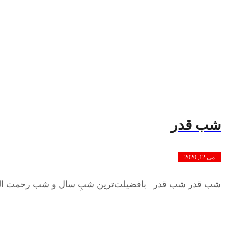
شب قدر
می 12, 2020
شب قدر شب قدر– بافضیلت‌ترین شبِ سال و شب رحمت الهی و