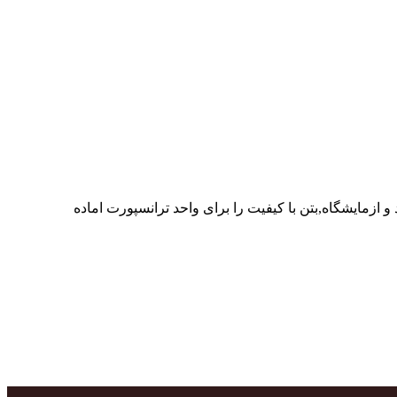
ر پرسنل متخصص و پر تلاش واحدهای تولید و ازمایشگاه,بتن با کیفیت را برای واحد ترانسپورت اماده