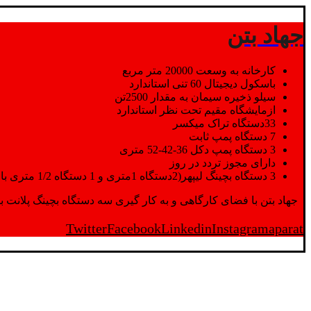
جهاد بتن
کارخانه به وسعت 20000 متر مربع
باسکول دیجیتال 60 تنی استاندارد
سیلو ذخیره سیمان به مقدار 2500تن
ازمایشگاه مقیم تحت نظر استاندارد
33دستگاه تراک میکسر
7 دستگاه پمپ ثابت
3 دستگاه پمپ دکل 36-42-52 متری
دارای مجوز تردد در روز
3 دستگاه بچینگ لیپهر(2دستگاه 1متری و 1 دستگاه 1/2 متری با توان تولید 150 متر مکعب در ساعت)
جهاد بتن با فضای کارگاهی و به کار گیری سه دستگاه بچینگ پلانت با ظرفیت 2500 تن در کنار پرسنل متخصص و پر تلاش واحدهای تولید و ازمایشگاه,بتن با کیفیت را برای واحد تر
Twitter
Facebook
Linkedin
Instagram
aparat