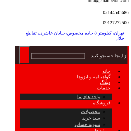
Info@jahadbeton.com
02144545686
09127272500
تهران، کیلومتر 8 جاده مخصوص،خیابان عاشری، تقاطع
جلال
از اینجا جستجو کنید ...
خانه
گواهینامه و ایزوها
وبلاگ
خدمات
واحد های ما
فروشگاه
محصولات
سبد خرید
تسویه حساب
پروژه ها