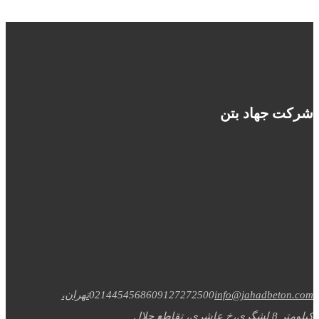
شرکت جهاد بتن
info@jahadbeton.com
09127272500
02144545686
تهران،
کیلومتر 8 لشگری،خ عاشری، تقاطع جلال