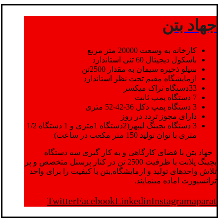
جهاد بتن
کارخانه به وسعت 20000 متر مربع
باسکول دیجیتال 60 تنی استاندارد
سیلو ذخیره سیمان به مقدار 2500تن
ازمایشگاه مقیم تحت نظر استاندارد
33دستگاه تراک میکسر
7 دستگاه پمپ ثابت
3 دستگاه پمپ دکل 36-42-52 متری
دارای مجوز تردد در روز
3 دستگاه بچینگ لیپهر(2دستگاه 1متری و 1 دستگاه 1/2
متری با توان تولید 150 متر مکعب در ساعت)
جهاد بتن با فضای کارگاهی و به کار گیری سه دستگاه
بچینگ پلانت با ظرفیت 2500 تن در کنار پرسنل متخصص و پر
تلاش واحدهای تولید و ازمایشگاه,بتن با کیفیت را برای واحد
ترانسپورت اماده مینمایند.
Twitter
Facebook
Linkedin
Instagram
aparat