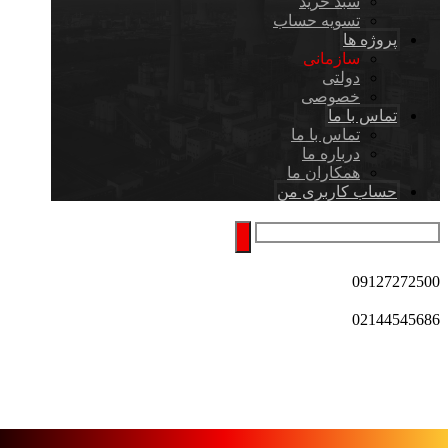
سبد خرید
تسویه حساب
پروژه ها
سازمانی
دولتی
خصوصی
تماس با ما
تماس با ما
درباره ما
همکاران ما
حساب کاربری من
09127272500
02144545686