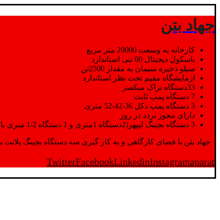
جهاد بتن
کارخانه به وسعت 20000 متر مربع
باسکول دیجیتال 60 تنی استاندارد
سیلو ذخیره سیمان به مقدار 2500تن
ازمایشگاه مقیم تحت نظر استاندارد
33دستگاه تراک میکسر
7 دستگاه پمپ ثابت
3 دستگاه پمپ دکل 36-42-52 متری
دارای مجوز تردد در روز
3 دستگاه بچینگ لیپهر(2دستگاه 1متری و 1 دستگاه 1/2 متری با توان تولید 150 متر مکعب در ساعت)
جهاد بتن با فضای کارگاهی و به کار گیری سه دستگاه بچینگ پلانت با ظرفیت 2500 تن در کنار پرسنل متخصص و پر تلاش واحدهای تولید و ازمایشگاه,بتن با کیفیت را برای واحد تر
Twitter
Facebook
Linkedin
Instagram
aparat