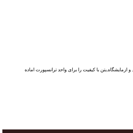
ر پرسنل متخصص و پر تلاش واحدهای تولید و ازمایشگاه,بتن با کیفیت را برای واحد ترانسپورت اماده