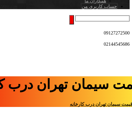
همکاران ما
حساب کاربری من
09127272500
02144545686
مت سیمان تهران درب کا
یمت سیمان تهران درب کارخانه