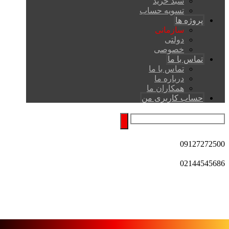
سبد خرید
تسویه حساب
پروژه ها
سازمانی
دولتی
خصوصی
تماس با ما
تماس با ما
درباره ما
همکاران ما
حساب کاربری من
09127272500
02144545686