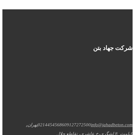
شرکت جهاد بتن
info@jahadbeton.com
09127272500
02144545686
تهران،
کیلومتر 8 لشگری،خ عاشری، تقاطع جلال