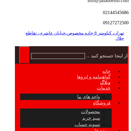
Info@jahadbeton.com
02144545686
09127272500
تهران، کیلومتر 8 جاده مخصوص،خیابان عاشری، تقاطع
جلال
از اینجا جستجو کنید ...
خانه
گواهینامه و ایزوها
وبلاگ
خدمات
واحد های ما
فروشگاه
محصولات
سبد خرید
تسویه حساب
پروژه ها