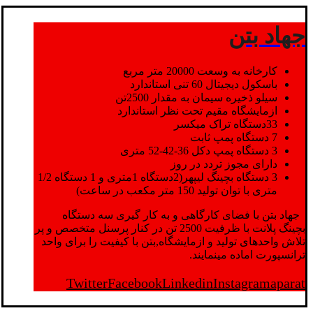
جهاد بتن
کارخانه به وسعت 20000 متر مربع
باسکول دیجیتال 60 تنی استاندارد
سیلو ذخیره سیمان به مقدار 2500تن
ازمایشگاه مقیم تحت نظر استاندارد
33دستگاه تراک میکسر
7 دستگاه پمپ ثابت
3 دستگاه پمپ دکل 36-42-52 متری
دارای مجوز تردد در روز
3 دستگاه بچینگ لیپهر(2دستگاه 1متری و 1 دستگاه 1/2
متری با توان تولید 150 متر مکعب در ساعت)
جهاد بتن با فضای کارگاهی و به کار گیری سه دستگاه
بچینگ پلانت با ظرفیت 2500 تن در کنار پرسنل متخصص و پر
تلاش واحدهای تولید و ازمایشگاه,بتن با کیفیت را برای واحد
ترانسپورت اماده مینمایند.
Twitter
Facebook
Linkedin
Instagram
aparat