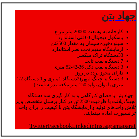
جهاد بتن
کارخانه به وسعت 20000 متر مربع
باسکول دیجیتال 60 تنی استاندارد
سیلو ذخیره سیمان به مقدار 2500تن
ازمایشگاه مقیم تحت نظر استاندارد
33دستگاه تراک میکسر
7 دستگاه پمپ ثابت
3 دستگاه پمپ دکل 36-42-52 متری
دارای مجوز تردد در روز
3 دستگاه بچینگ لیپهر(2دستگاه 1متری و 1 دستگاه 1/2
متری با توان تولید 150 متر مکعب در ساعت)
جهاد بتن با فضای کارگاهی و به کار گیری سه دستگاه
بچینگ پلانت با ظرفیت 2500 تن در کنار پرسنل متخصص و پر
تلاش واحدهای تولید و ازمایشگاه,بتن با کیفیت را برای واحد
ترانسپورت اماده مینمایند.
Twitter
Facebook
Linkedin
Instagram
aparat