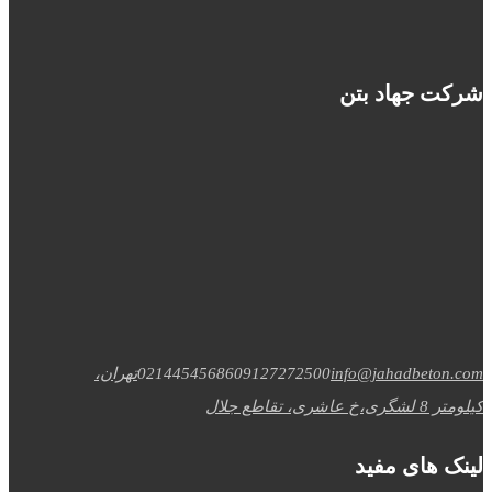
شرکت جهاد بتن
info@jahadbeton.com
09127272500
02144545686
تهران،
کیلومتر 8 لشگری،خ عاشری، تقاطع جلال
لینک های مفید