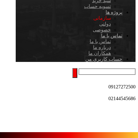
سبد خرید
تسویه حساب
پروژه ها
سازمانی
دولتی
خصوصی
تماس با ما
تماس با ما
درباره ما
همکاران ما
حساب کاربری من
09127272500
02144545686