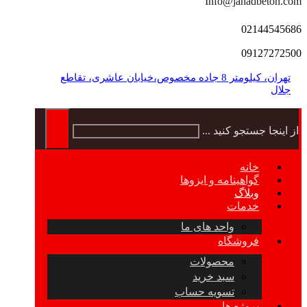
Info@jahadbeton.com
02144545686
09127272500
تهران، کیلومتر 8 جاده مخصوص،خیابان عاشری، تقاطع
جلال
از اینجا جستجو کنید ...
خانه
گواهینامه و ایزوها
وبلاگ
خدمات
واحد های ما
فروشگاه
محصولات
سبد خرید
تسویه حساب
پروژه ها