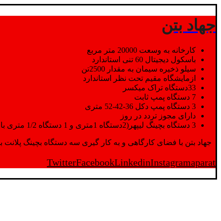
جهاد بتن
کارخانه به وسعت 20000 متر مربع
باسکول دیجیتال 60 تنی استاندارد
سیلو ذخیره سیمان به مقدار 2500تن
ازمایشگاه مقیم تحت نظر استاندارد
33دستگاه تراک میکسر
7 دستگاه پمپ ثابت
3 دستگاه پمپ دکل 36-42-52 متری
دارای مجوز تردد در روز
3 دستگاه بچینگ لیپهر(2دستگاه 1متری و 1 دستگاه 1/2 متری با توان تولید 150 متر مکعب در ساعت)
جهاد بتن با فضای کارگاهی و به کار گیری سه دستگاه بچینگ پلانت با ظرفیت 2500 تن در کنار پرسنل متخصص و پر تلاش واحدهای تولید و ازمایشگاه,بتن با کیفیت را برای واحد تر
Twitter
Facebook
Linkedin
Instagram
aparat