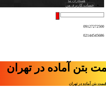
همکاران ما
حساب کاربری من
09127272500
02144545686
ت بتن آماده در تهران
یمت بتن آماده در تهران