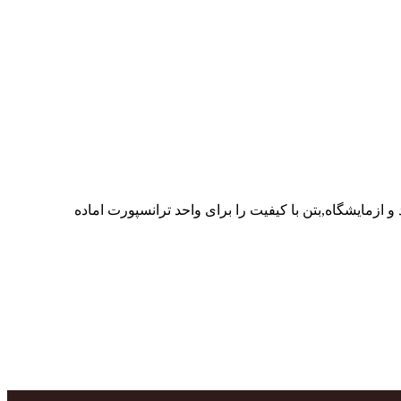
ر پرسنل متخصص و پر تلاش واحدهای تولید و ازمایشگاه,بتن با کیفیت را برای واحد ترانسپورت اماده