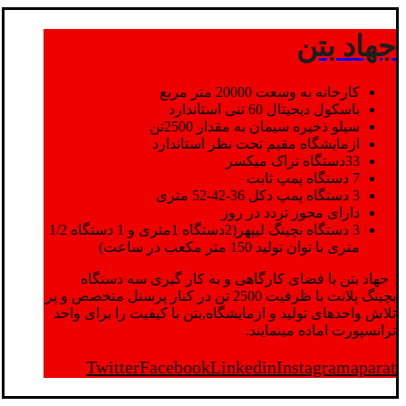
جهاد بتن
کارخانه به وسعت 20000 متر مربع
باسکول دیجیتال 60 تنی استاندارد
سیلو ذخیره سیمان به مقدار 2500تن
ازمایشگاه مقیم تحت نظر استاندارد
33دستگاه تراک میکسر
7 دستگاه پمپ ثابت
3 دستگاه پمپ دکل 36-42-52 متری
دارای مجوز تردد در روز
3 دستگاه بچینگ لیپهر(2دستگاه 1متری و 1 دستگاه 1/2
متری با توان تولید 150 متر مکعب در ساعت)
جهاد بتن با فضای کارگاهی و به کار گیری سه دستگاه
بچینگ پلانت با ظرفیت 2500 تن در کنار پرسنل متخصص و پر
تلاش واحدهای تولید و ازمایشگاه,بتن با کیفیت را برای واحد
ترانسپورت اماده مینمایند.
Twitter
Facebook
Linkedin
Instagram
aparat