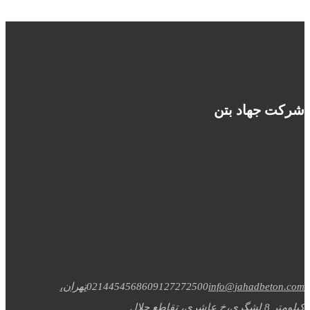
شرکت جهاد بتن
info@jahadbeton.com
09127272500
02144545686
تهران،
کیلومتر 8 لشگری،خ عاشری، تقاطع جلال