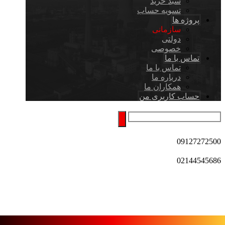
سبد خرید
تسویه حساب
پروژه ها
سازمانی
دولتی
خصوصی
تماس با ما
تماس با ما
درباره ما
همکاران ما
حساب کاربری من
09127272500
02144545686