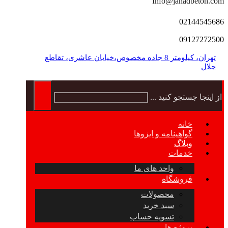
Info@jahadbeton.com
02144545686
09127272500
تهران، کیلومتر 8 جاده مخصوص،خیابان عاشری، تقاطع
جلال
از اینجا جستجو کنید ...
خانه
گواهینامه و ایزوها
وبلاگ
خدمات
واحد های ما
فروشگاه
محصولات
سبد خرید
تسویه حساب
پروژه ها