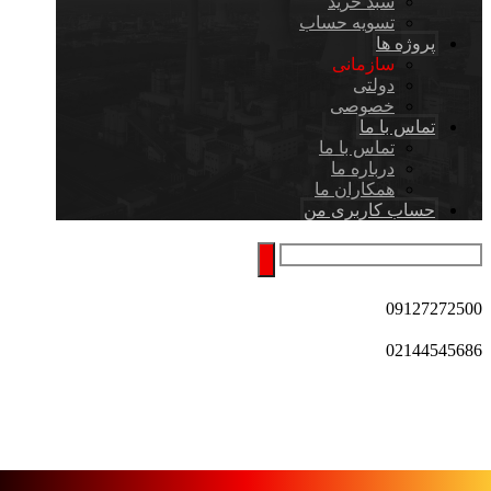
سبد خرید
تسویه حساب
پروژه ها
سازمانی
دولتی
خصوصی
تماس با ما
تماس با ما
درباره ما
همکاران ما
حساب کاربری من
09127272500
02144545686