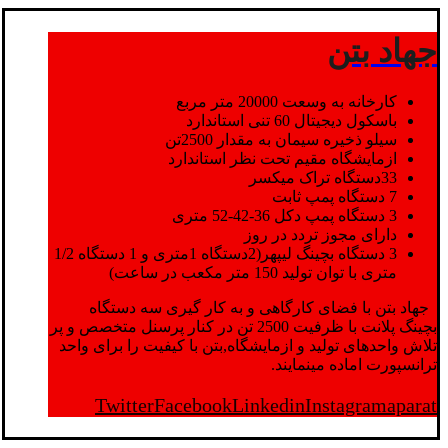
جهاد بتن
کارخانه به وسعت 20000 متر مربع
باسکول دیجیتال 60 تنی استاندارد
سیلو ذخیره سیمان به مقدار 2500تن
ازمایشگاه مقیم تحت نظر استاندارد
33دستگاه تراک میکسر
7 دستگاه پمپ ثابت
3 دستگاه پمپ دکل 36-42-52 متری
دارای مجوز تردد در روز
3 دستگاه بچینگ لیپهر(2دستگاه 1متری و 1 دستگاه 1/2
متری با توان تولید 150 متر مکعب در ساعت)
جهاد بتن با فضای کارگاهی و به کار گیری سه دستگاه
بچینگ پلانت با ظرفیت 2500 تن در کنار پرسنل متخصص و پر
تلاش واحدهای تولید و ازمایشگاه,بتن با کیفیت را برای واحد
ترانسپورت اماده مینمایند.
Twitter
Facebook
Linkedin
Instagram
aparat