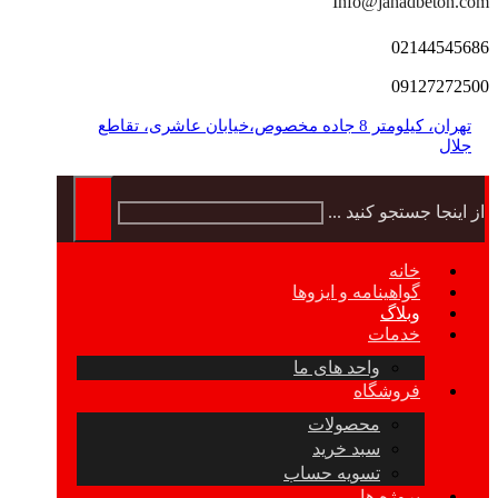
Info@jahadbeton.com
02144545686
09127272500
تهران، کیلومتر 8 جاده مخصوص،خیابان عاشری، تقاطع
جلال
از اینجا جستجو کنید ...
خانه
گواهینامه و ایزوها
وبلاگ
خدمات
واحد های ما
فروشگاه
محصولات
سبد خرید
تسویه حساب
پروژه ها