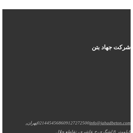
شرکت جهاد بتن
info@jahadbeton.com
09127272500
02144545686
تهران،
کیلومتر 8 لشگری،خ عاشری، تقاطع جلال