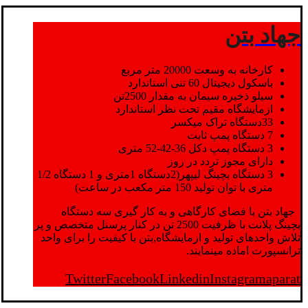
جهاد بتن
کارخانه به وسعت 20000 متر مربع
باسکول دیجیتال 60 تنی استاندارد
سیلو ذخیره سیمان به مقدار 2500تن
ازمایشگاه مقیم تحت نظر استاندارد
33دستگاه تراک میکسر
7 دستگاه پمپ ثابت
3 دستگاه پمپ دکل 36-42-52 متری
دارای مجوز تردد در روز
3 دستگاه بچینگ لیپهر(2دستگاه 1متری و 1 دستگاه 1/2
متری با توان تولید 150 متر مکعب در ساعت)
جهاد بتن با فضای کارگاهی و به کار گیری سه دستگاه
بچینگ پلانت با ظرفیت 2500 تن در کنار پرسنل متخصص و پر
تلاش واحدهای تولید و ازمایشگاه,بتن با کیفیت را برای واحد
ترانسپورت اماده مینمایند.
Twitter
Facebook
Linkedin
Instagram
aparat