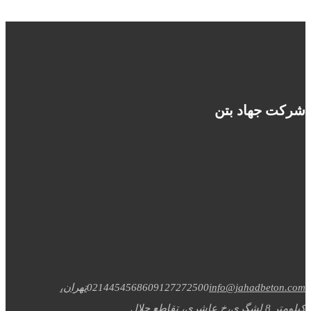
شرکت جهاد بتن
info@jahadbeton.com
09127272500
02144545686
تهران،
کیلومتر 8 لشگری،خ عاشری، تقاطع جلال