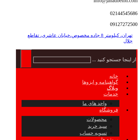
Info@jahadbeton.com
02144545686
09127272500
تهران، کیلومتر 8 جاده مخصوص،خیابان عاشری، تقاطع
جلال
از اینجا جستجو کنید ...
خانه
گواهینامه و ایزوها
وبلاگ
خدمات
واحد های ما
فروشگاه
محصولات
سبد خرید
تسویه حساب
پروژه ها