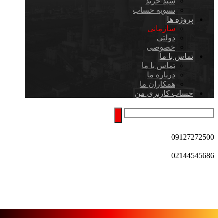
سبد خرید
تسویه حساب
پروژه ها
سازمانی
دولتی
خصوصی
تماس با ما
تماس با ما
درباره ما
همکاران ما
حساب کاربری من
09127272500
02144545686