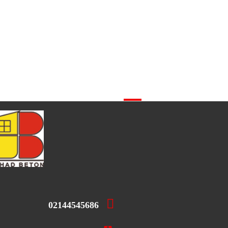
شرکت جهاد بتن
02144545686