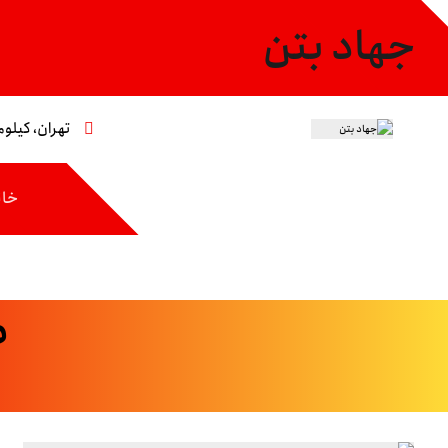
جهاد بتن
تهران، کیلومتر ۸ جاده مخصوص،خیابان عاشری، 
خان
ط