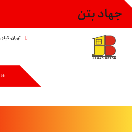
جهاد بتن
تهران، کیلومتر ۸ جاده مخصوص،خیابان عاشری، 
خان