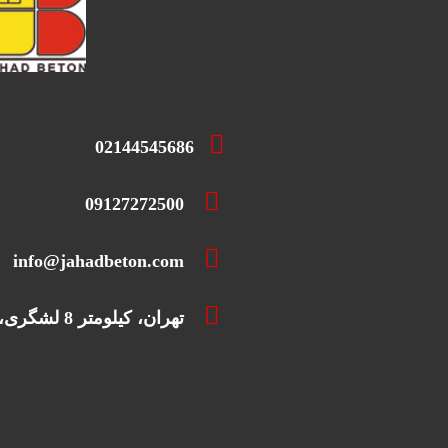
02144545686
09127272500
info@jahadbeton.com
تهران، کیلومتر 8 لشگری،خ عاشری، تقاطع جلال