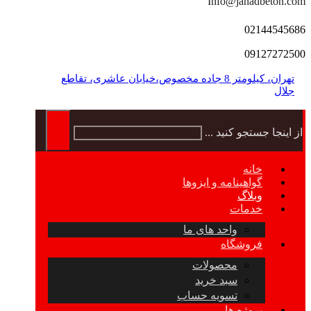
Info@jahadbeton.com
02144545686
09127272500
تهران، کیلومتر 8 جاده مخصوص،خیابان عاشری، تقاطع
جلال
از اینجا جستجو کنید ...
خانه
گواهینامه و ایزوها
وبلاگ
خدمات
واحد های ما
فروشگاه
محصولات
سبد خرید
تسویه حساب
پروژه ها