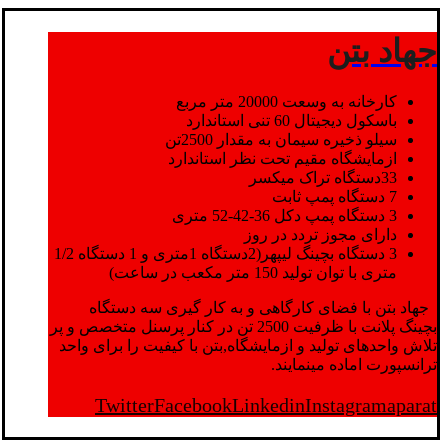
جهاد بتن
کارخانه به وسعت 20000 متر مربع
باسکول دیجیتال 60 تنی استاندارد
سیلو ذخیره سیمان به مقدار 2500تن
ازمایشگاه مقیم تحت نظر استاندارد
33دستگاه تراک میکسر
7 دستگاه پمپ ثابت
3 دستگاه پمپ دکل 36-42-52 متری
دارای مجوز تردد در روز
3 دستگاه بچینگ لیپهر(2دستگاه 1متری و 1 دستگاه 1/2
متری با توان تولید 150 متر مکعب در ساعت)
جهاد بتن با فضای کارگاهی و به کار گیری سه دستگاه
بچینگ پلانت با ظرفیت 2500 تن در کنار پرسنل متخصص و پر
تلاش واحدهای تولید و ازمایشگاه,بتن با کیفیت را برای واحد
ترانسپورت اماده مینمایند.
Twitter
Facebook
Linkedin
Instagram
aparat