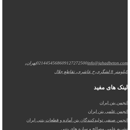
info@jahadbeton.com
09127272500
02144545686
تهران،
کیلومتر 8 لشگری،خ عاشری، تقاطع جلال
لینک های مفید
انجمن بتن ایران
انجمن علمی بتن ایران
انجمن صنفی تولیدکنندگان بتن آماده و قطعات بتنی ایران
نشریه علمی مصالح و سازه های بتنی