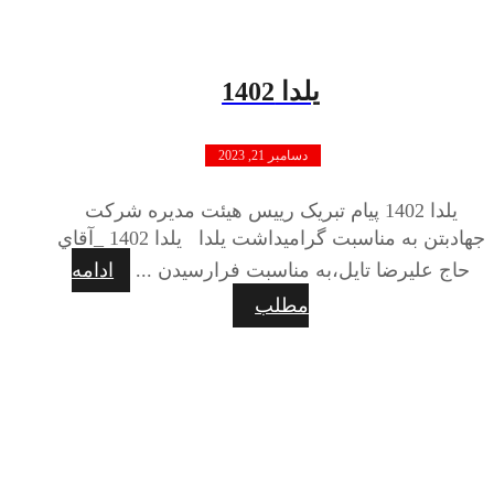
یلدا 1402
دسامبر 21, 2023
یلدا 1402 پيام تبريک رييس هيئت مديره شرکت
جهادبتن به مناسبت گراميداشت يلدا یلدا 1402 _آقاي
حاج عليرضا تايل،به مناسبت فرارسيدن ...
ادامه
مطلب