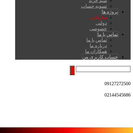
سبد خرید
تسویه حساب
پروژه ها
سازمانی
دولتی
خصوصی
تماس با ما
تماس با ما
درباره ما
همکاران ما
حساب کاربری من
09127272500
02144545686