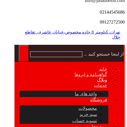
Info@jahadbeton.com
02144545686
09127272500
تهران، کیلومتر 8 جاده مخصوص،خیابان عاشری، تقاطع
جلال
از اینجا جستجو کنید ...
خانه
گواهینامه و ایزوها
وبلاگ
خدمات
واحد های ما
فروشگاه
محصولات
سبد خرید
تسویه حساب
پروژه ها