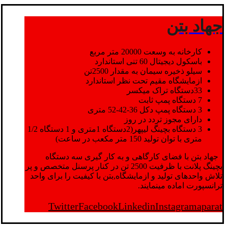
جهاد بتن
کارخانه به وسعت 20000 متر مربع
باسکول دیجیتال 60 تنی استاندارد
سیلو ذخیره سیمان به مقدار 2500تن
ازمایشگاه مقیم تحت نظر استاندارد
33دستگاه تراک میکسر
7 دستگاه پمپ ثابت
3 دستگاه پمپ دکل 36-42-52 متری
دارای مجوز تردد در روز
3 دستگاه بچینگ لیپهر(2دستگاه 1متری و 1 دستگاه 1/2
متری با توان تولید 150 متر مکعب در ساعت)
جهاد بتن با فضای کارگاهی و به کار گیری سه دستگاه
بچینگ پلانت با ظرفیت 2500 تن در کنار پرسنل متخصص و پر
تلاش واحدهای تولید و ازمایشگاه,بتن با کیفیت را برای واحد
ترانسپورت اماده مینمایند.
Twitter
Facebook
Linkedin
Instagram
aparat