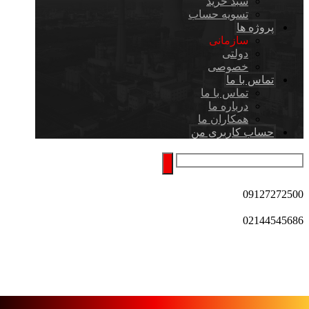
سبد خرید
تسویه حساب
پروژه ها
سازمانی
دولتی
خصوصی
تماس با ما
تماس با ما
درباره ما
همکاران ما
حساب کاربری من
09127272500
02144545686