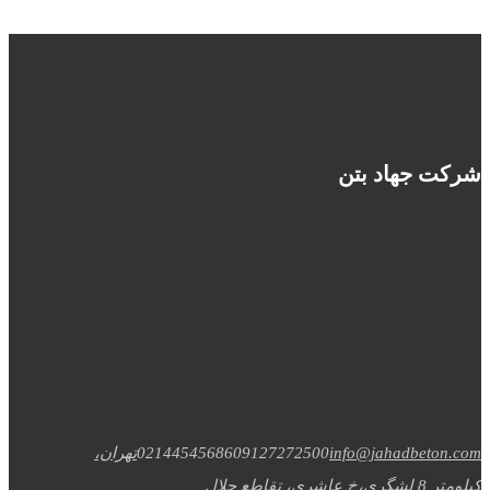
شرکت جهاد بتن
info@jahadbeton.com
09127272500
02144545686
تهران،
کیلومتر 8 لشگری،خ عاشری، تقاطع جلال