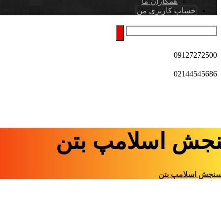
همکاران ما
حساب کاربری من
09127272500
02144545686
جش اسلامپ بتن
نجش اسلامپ بتن