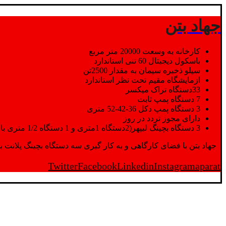
جهاد بتن
کارخانه به وسعت 20000 متر مربع
باسکول دیجیتال 60 تنی استاندارد
سیلو ذخیره سیمان به مقدار 2500تن
ازمایشگاه مقیم تحت نظر استاندارد
33دستگاه تراک میکسر
7 دستگاه پمپ ثابت
3 دستگاه پمپ دکل 36-42-52 متری
دارای مجوز تردد در روز
3 دستگاه بچینگ لیپهر(2دستگاه 1متری و 1 دستگاه 1/2 متری با توان تولید 150 متر مکعب در ساعت)
جهاد بتن با فضای کارگاهی و به کار گیری سه دستگاه بچینگ پلانت با ظرفیت 2500 تن در کنار پرسنل متخصص و پر تلاش واحدهای تولید و ازمایشگاه,بتن با کیفیت را برای واحد تر
Twitter
Facebook
Linkedin
Instagram
aparat