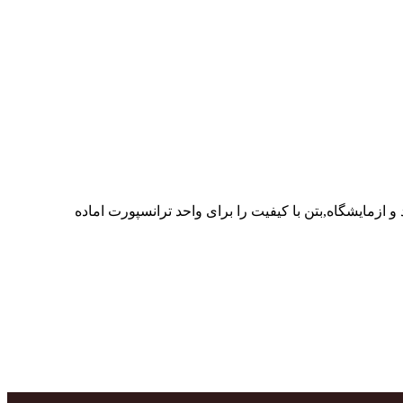
ر پرسنل متخصص و پر تلاش واحدهای تولید و ازمایشگاه,بتن با کیفیت را برای واحد ترانسپورت اماده