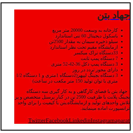
جهاد بتن
کارخانه به وسعت 20000 متر مربع
باسکول دیجیتال 60 تنی استاندارد
سیلو ذخیره سیمان به مقدار 2500تن
ازمایشگاه مقیم تحت نظر استاندارد
33دستگاه تراک میکسر
7 دستگاه پمپ ثابت
3 دستگاه پمپ دکل 36-42-52 متری
دارای مجوز تردد در روز
3 دستگاه بچینگ لیپهر(2دستگاه 1متری و 1 دستگاه 1/2
متری با توان تولید 150 متر مکعب در ساعت)
جهاد بتن با فضای کارگاهی و به کار گیری سه دستگاه
بچینگ پلانت با ظرفیت 2500 تن در کنار پرسنل متخصص و پر
تلاش واحدهای تولید و ازمایشگاه,بتن با کیفیت را برای واحد
ترانسپورت اماده مینمایند.
Twitter
Facebook
Linkedin
Instagram
aparat