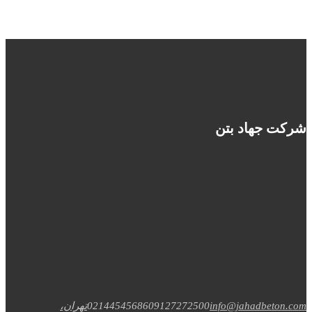
شرکت جهاد بتن
info@jahadbeton.com
09127272500
02144545686
تهران،