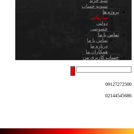
سبد خرید
تسویه حساب
پروژه ها
سازمانی
دولتی
خصوصی
تماس با ما
تماس با ما
درباره ما
همکاران ما
حساب کاربری من
09127272500
02144545686