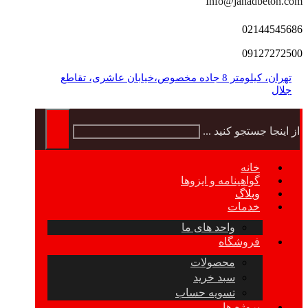
Info@jahadbeton.com
02144545686
09127272500
تهران، کیلومتر 8 جاده مخصوص،خیابان عاشری، تقاطع
جلال
از اینجا جستجو کنید ...
خانه
گواهینامه و ایزوها
وبلاگ
خدمات
واحد های ما
فروشگاه
محصولات
سبد خرید
تسویه حساب
پروژه ها