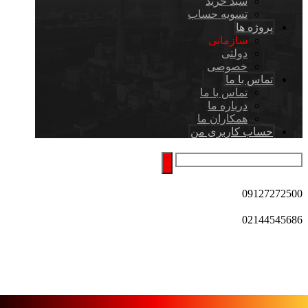
سبد خرید
تسویه حساب
پروژه ها
سازمانی
دولتی
خصوصی
تماس با ما
تماس با ما
درباره ما
همکاران ما
حساب کاربری من
09127272500
02144545686