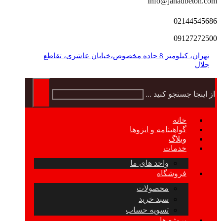
Info@jahadbeton.com
02144545686
09127272500
تهران، کیلومتر 8 جاده مخصوص،خیابان عاشری، تقاطع
جلال
از اینجا جستجو کنید ...
خانه
گواهینامه و ایزوها
وبلاگ
خدمات
واحد های ما
فروشگاه
محصولات
سبد خرید
تسویه حساب
پروژه ها