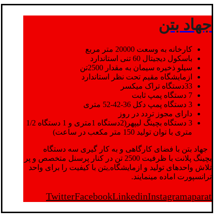
جهاد بتن
کارخانه به وسعت 20000 متر مربع
باسکول دیجیتال 60 تنی استاندارد
سیلو ذخیره سیمان به مقدار 2500تن
ازمایشگاه مقیم تحت نظر استاندارد
33دستگاه تراک میکسر
7 دستگاه پمپ ثابت
3 دستگاه پمپ دکل 36-42-52 متری
دارای مجوز تردد در روز
3 دستگاه بچینگ لیپهر(2دستگاه 1متری و 1 دستگاه 1/2
متری با توان تولید 150 متر مکعب در ساعت)
جهاد بتن با فضای کارگاهی و به کار گیری سه دستگاه
بچینگ پلانت با ظرفیت 2500 تن در کنار پرسنل متخصص و پر
تلاش واحدهای تولید و ازمایشگاه,بتن با کیفیت را برای واحد
ترانسپورت اماده مینمایند.
Twitter
Facebook
Linkedin
Instagram
aparat