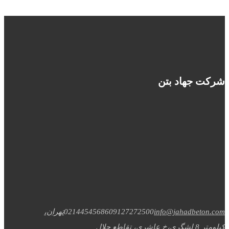
شرکت جهاد بتن
info@jahadbeton.com
09127272500
02144545686
تهران،
کیلومتر 8 لشگری،خ عاشری، تقاطع جلال