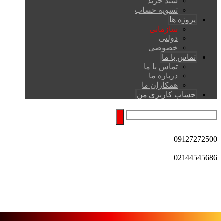
سبد خرید
تسویه حساب
پروژه ها
سازمانی
دولتی
خصوصی
تماس با ما
تماس با ما
درباره ما
همکاران ما
حساب کاربری من
09127272500
02144545686