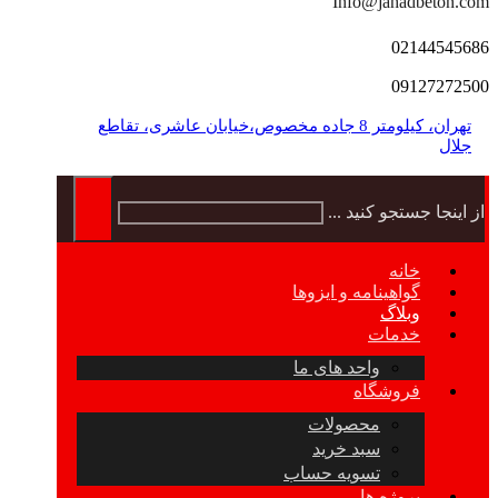
Info@jahadbeton.com
02144545686
09127272500
تهران، کیلومتر 8 جاده مخصوص،خیابان عاشری، تقاطع
جلال
از اینجا جستجو کنید ...
خانه
گواهینامه و ایزوها
وبلاگ
خدمات
واحد های ما
فروشگاه
محصولات
سبد خرید
تسویه حساب
پروژه ها