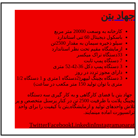
جهاد بتن
کارخانه به وسعت 20000 متر مربع
باسکول دیجیتال 60 تنی استاندارد
سیلو ذخیره سیمان به مقدار 2500تن
ازمایشگاه مقیم تحت نظر استاندارد
33دستگاه تراک میکسر
7 دستگاه پمپ ثابت
3 دستگاه پمپ دکل 36-42-52 متری
دارای مجوز تردد در روز
3 دستگاه بچینگ لیپهر(2دستگاه 1متری و 1 دستگاه 1/2
متری با توان تولید 150 متر مکعب در ساعت)
جهاد بتن با فضای کارگاهی و به کار گیری سه دستگاه
بچینگ پلانت با ظرفیت 2500 تن در کنار پرسنل متخصص و پر
تلاش واحدهای تولید و ازمایشگاه,بتن با کیفیت را برای واحد
ترانسپورت اماده مینمایند.
Twitter
Facebook
Linkedin
Instagram
aparat