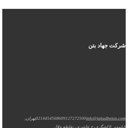
شرکت جهاد بتن
info@jahadbeton.com
09127272500
02144545686
تهران،
کیلومتر 8 لشگری،خ عاشری، تقاطع جلال