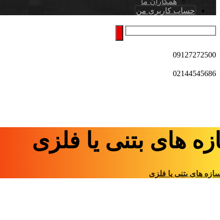
همکاران ما
حساب کاربری من
09127272500
02144545686
ه های بتنی یا فلزی
ازه های بتنی یا فلزی