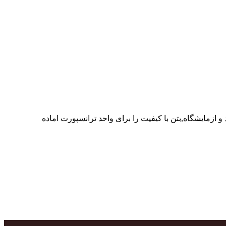
ر پرسنل متخصص و پر تلاش واحدهای تولید و ازمایشگاه,بتن با کیفیت را برای واحد ترانسپورت اماده