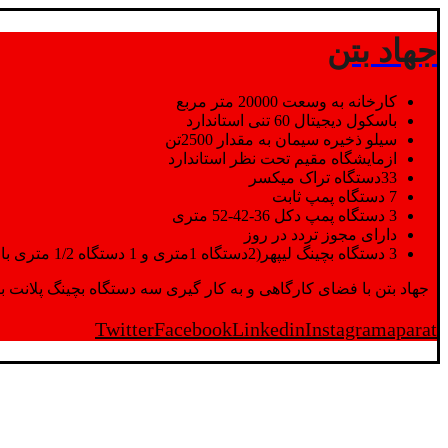
جهاد بتن
کارخانه به وسعت 20000 متر مربع
باسکول دیجیتال 60 تنی استاندارد
سیلو ذخیره سیمان به مقدار 2500تن
ازمایشگاه مقیم تحت نظر استاندارد
33دستگاه تراک میکسر
7 دستگاه پمپ ثابت
3 دستگاه پمپ دکل 36-42-52 متری
دارای مجوز تردد در روز
3 دستگاه بچینگ لیپهر(2دستگاه 1متری و 1 دستگاه 1/2 متری با توان تولید 150 متر مکعب در ساعت)
جهاد بتن با فضای کارگاهی و به کار گیری سه دستگاه بچینگ پلانت با ظرفیت 2500 تن در کنار پرسنل متخصص و پر تلاش واحدهای تولید و ازمایشگاه,بتن با کیفیت را برای واحد تر
Twitter
Facebook
Linkedin
Instagram
aparat