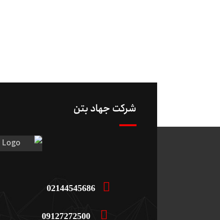
شرکت جهاد بتن
02144545686
09127272500