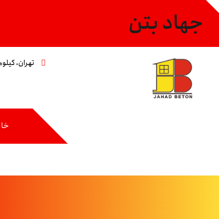
جهاد بتن
تهران، کیلومتر ۸ جاده مخصوص،خیابان عاشری، 
خان