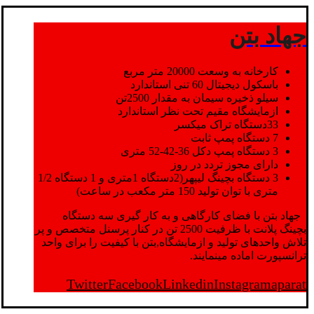
جهاد بتن
کارخانه به وسعت 20000 متر مربع
باسکول دیجیتال 60 تنی استاندارد
سیلو ذخیره سیمان به مقدار 2500تن
ازمایشگاه مقیم تحت نظر استاندارد
33دستگاه تراک میکسر
7 دستگاه پمپ ثابت
3 دستگاه پمپ دکل 36-42-52 متری
دارای مجوز تردد در روز
3 دستگاه بچینگ لیپهر(2دستگاه 1متری و 1 دستگاه 1/2
متری با توان تولید 150 متر مکعب در ساعت)
جهاد بتن با فضای کارگاهی و به کار گیری سه دستگاه
بچینگ پلانت با ظرفیت 2500 تن در کنار پرسنل متخصص و پر
تلاش واحدهای تولید و ازمایشگاه,بتن با کیفیت را برای واحد
ترانسپورت اماده مینمایند.
Twitter
Facebook
Linkedin
Instagram
aparat