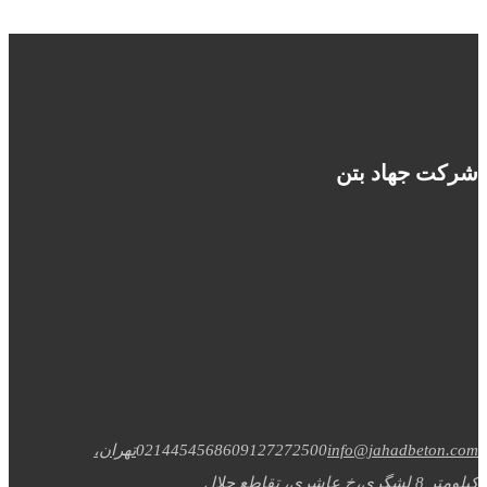
شرکت جهاد بتن
info@jahadbeton.com
09127272500
02144545686
تهران،
کیلومتر 8 لشگری،خ عاشری، تقاطع جلال