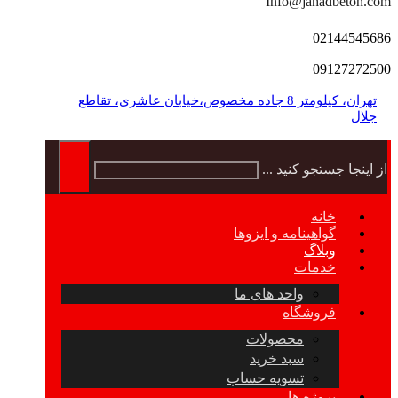
Info@jahadbeton.com
02144545686
09127272500
تهران، کیلومتر 8 جاده مخصوص،خیابان عاشری، تقاطع
جلال
از اینجا جستجو کنید ...
خانه
گواهینامه و ایزوها
وبلاگ
خدمات
واحد های ما
فروشگاه
محصولات
سبد خرید
تسویه حساب
پروژه ها