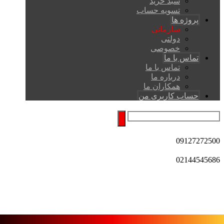
سبد خرید
تسویه حساب
پروژه ها
سازمانی
دولتی
خصوصی
تماس با ما
تماس با ما
درباره ما
همکاران ما
حساب کاربری من
09127272500
02144545686