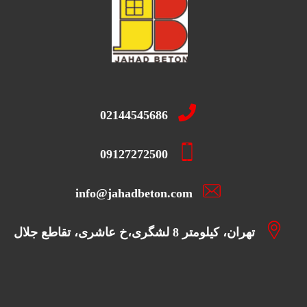
02144545686
09127272500
info@jahadbeton.com
تهران، کیلومتر 8 لشگری،خ عاشری، تقاطع جلال