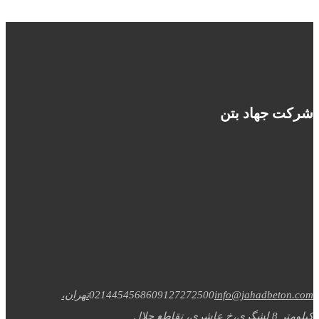
شرکت جهاد بتن
info@jahadbeton.com
09127272500
02144545686
تهران،
کیلومتر 8 لشگری،خ عاشری، تقاطع جلال