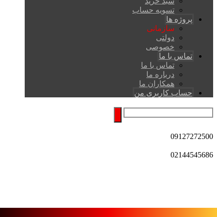
سبد خرید
تسویه حساب
پروژه ها
سازمانی
دولتی
خصوصی
تماس با ما
تماس با ما
درباره ما
همکاران ما
حساب کاربری من
09127272500
02144545686