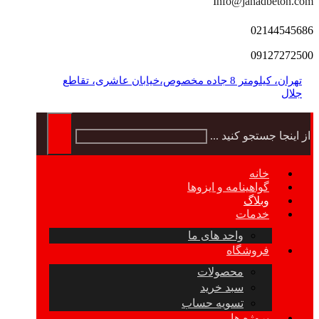
Info@jahadbeton.com
02144545686
09127272500
تهران، کیلومتر 8 جاده مخصوص،خیابان عاشری، تقاطع
جلال
از اینجا جستجو کنید ...
خانه
گواهینامه و ایزوها
وبلاگ
خدمات
واحد های ما
فروشگاه
محصولات
سبد خرید
تسویه حساب
پروژه ها