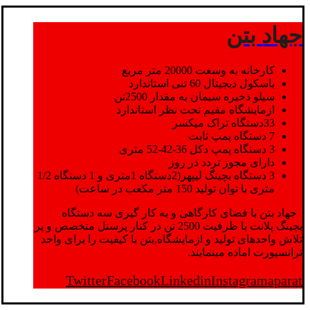
جهاد بتن
کارخانه به وسعت 20000 متر مربع
باسکول دیجیتال 60 تنی استاندارد
سیلو ذخیره سیمان به مقدار 2500تن
ازمایشگاه مقیم تحت نظر استاندارد
33دستگاه تراک میکسر
7 دستگاه پمپ ثابت
3 دستگاه پمپ دکل 36-42-52 متری
دارای مجوز تردد در روز
3 دستگاه بچینگ لیپهر(2دستگاه 1متری و 1 دستگاه 1/2
متری با توان تولید 150 متر مکعب در ساعت)
جهاد بتن با فضای کارگاهی و به کار گیری سه دستگاه
بچینگ پلانت با ظرفیت 2500 تن در کنار پرسنل متخصص و پر
تلاش واحدهای تولید و ازمایشگاه,بتن با کیفیت را برای واحد
ترانسپورت اماده مینمایند.
Twitter
Facebook
Linkedin
Instagram
aparat