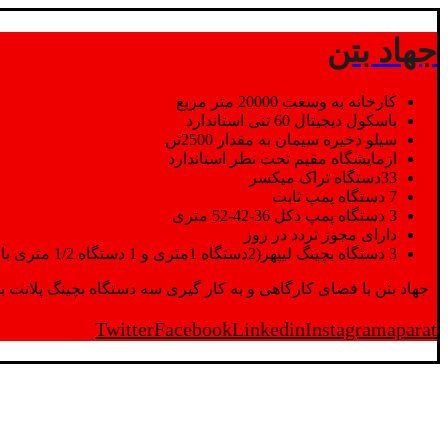
جهاد بتن
کارخانه به وسعت 20000 متر مربع
باسکول دیجیتال 60 تنی استاندارد
سیلو ذخیره سیمان به مقدار 2500تن
ازمایشگاه مقیم تحت نظر استاندارد
33دستگاه تراک میکسر
7 دستگاه پمپ ثابت
3 دستگاه پمپ دکل 36-42-52 متری
دارای مجوز تردد در روز
3 دستگاه بچینگ لیپهر(2دستگاه 1متری و 1 دستگاه 1/2 متری با توان تولید 150 متر مکعب در ساعت)
جهاد بتن با فضای کارگاهی و به کار گیری سه دستگاه بچینگ پلانت با ظرفیت 2500 تن در کنار پرسنل متخصص و پر تلاش واحدهای تولید و ازمایشگاه,بتن با کیفیت را برای واحد تر
Twitter
Facebook
Linkedin
Instagram
aparat