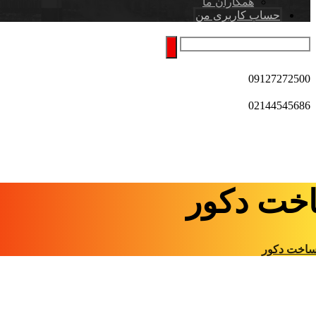
همکاران ما
حساب کاربری من
09127272500
02144545686
خت دکور
اخت دکور