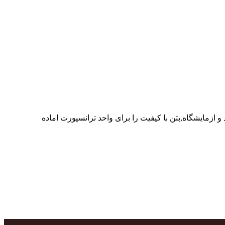
ر پرسنل متخصص و پر تلاش واحدهای تولید و ازمایشگاه,بتن با کیفیت را برای واحد ترانسپورت اماده