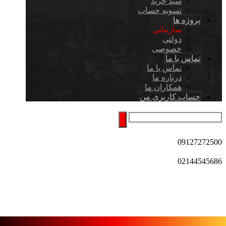
سبد خرید
تسویه حساب
پروژه ها
سازمانی
دولتی
خصوصی
تماس با ما
تماس با ما
درباره ما
همکاران ما
حساب کاربری من
09127272500
02144545686