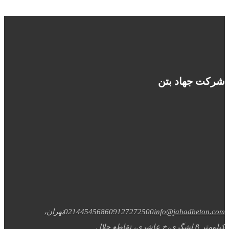
شرکت جهاد بتن
info@jahadbeton.com
09127272500
02144545686
تهران،
کیلومتر 8 لشگری،خ عاشری، تقاطع جلال