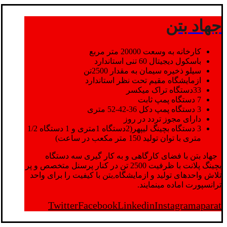
جهاد بتن
کارخانه به وسعت 20000 متر مربع
باسکول دیجیتال 60 تنی استاندارد
سیلو ذخیره سیمان به مقدار 2500تن
ازمایشگاه مقیم تحت نظر استاندارد
33دستگاه تراک میکسر
7 دستگاه پمپ ثابت
3 دستگاه پمپ دکل 36-42-52 متری
دارای مجوز تردد در روز
3 دستگاه بچینگ لیپهر(2دستگاه 1متری و 1 دستگاه 1/2
متری با توان تولید 150 متر مکعب در ساعت)
جهاد بتن با فضای کارگاهی و به کار گیری سه دستگاه
بچینگ پلانت با ظرفیت 2500 تن در کنار پرسنل متخصص و پر
تلاش واحدهای تولید و ازمایشگاه,بتن با کیفیت را برای واحد
ترانسپورت اماده مینمایند.
Twitter
Facebook
Linkedin
Instagram
aparat