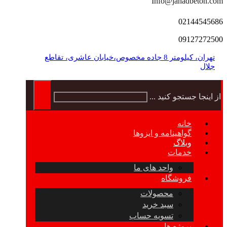
Info@jahadbeton.com
02144545686
09127272500
تهران، کیلومتر 8 جاده مخصوص،خیابان عاشری، تقاطع
جلال
از اینجا جستجو کنید ...
خانه
گواهینامه و ایزوها
وبلاگ
خدمات
واحد های ما
فروشگاه
محصولات
سبد خرید
تسویه حساب
پروژه ها