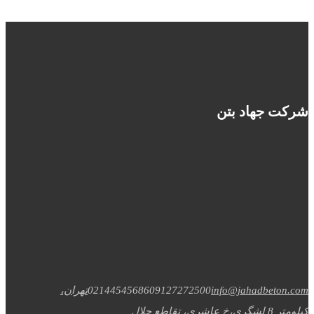
شرکت جهاد بتن
info@jahadbeton.com
09127272500
02144545686
تهران،
کیلومتر 8 لشگری،خ عاشری، تقاطع جلال