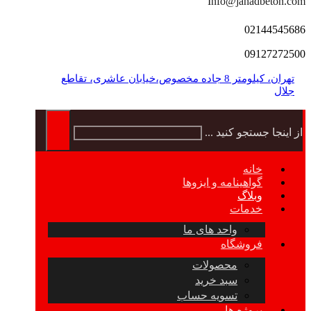
Info@jahadbeton.com
02144545686
09127272500
تهران، کیلومتر 8 جاده مخصوص،خیابان عاشری، تقاطع
جلال
از اینجا جستجو کنید ...
خانه
گواهینامه و ایزوها
وبلاگ
خدمات
واحد های ما
فروشگاه
محصولات
سبد خرید
تسویه حساب
پروژه ها