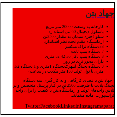
جهاد بتن
کارخانه به وسعت 20000 متر مربع
باسکول دیجیتال 60 تنی استاندارد
سیلو ذخیره سیمان به مقدار 2500تن
ازمایشگاه مقیم تحت نظر استاندارد
33دستگاه تراک میکسر
7 دستگاه پمپ ثابت
3 دستگاه پمپ دکل 36-42-52 متری
دارای مجوز تردد در روز
3 دستگاه بچینگ لیپهر(2دستگاه 1متری و 1 دستگاه 1/2
متری با توان تولید 150 متر مکعب در ساعت)
جهاد بتن با فضای کارگاهی و به کار گیری سه دستگاه
بچینگ پلانت با ظرفیت 2500 تن در کنار پرسنل متخصص و پر
تلاش واحدهای تولید و ازمایشگاه,بتن با کیفیت را برای واحد
ترانسپورت اماده مینمایند.
Twitter
Facebook
Linkedin
Instagram
aparat