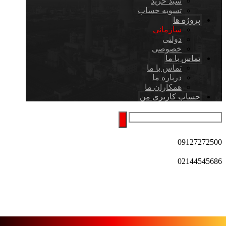
سبد خرید
تسویه حساب
پروژه ها
سازمانی
دولتی
خصوصی
تماس با ما
تماس با ما
درباره ما
همکاران ما
حساب کاربری من
09127272500
02144545686