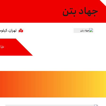
جهاد بتن
تهران، کیلومتر ۸ جاده مخصوص،خیابان عاشری، 
خان