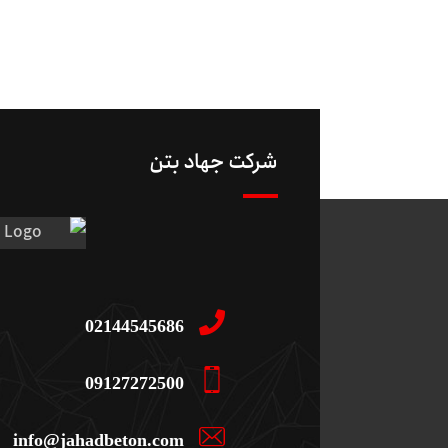
شرکت جهاد بتن
02144545686
09127272500
info@jahadbeton.com