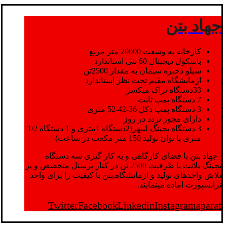
جهاد بتن
کارخانه به وسعت 20000 متر مربع
باسکول دیجیتال 60 تنی استاندارد
سیلو ذخیره سیمان به مقدار 2500تن
ازمایشگاه مقیم تحت نظر استاندارد
33دستگاه تراک میکسر
7 دستگاه پمپ ثابت
3 دستگاه پمپ دکل 36-42-52 متری
دارای مجوز تردد در روز
3 دستگاه بچینگ لیپهر(2دستگاه 1متری و 1 دستگاه 1/2
متری با توان تولید 150 متر مکعب در ساعت)
جهاد بتن با فضای کارگاهی و به کار گیری سه دستگاه
بچینگ پلانت با ظرفیت 2500 تن در کنار پرسنل متخصص و پر
تلاش واحدهای تولید و ازمایشگاه,بتن با کیفیت را برای واحد
ترانسپورت اماده مینمایند.
Twitter
Facebook
Linkedin
Instagram
aparat