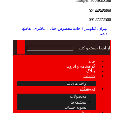
Info@jahadbeton.com
02144545686
09127272500
تهران، کیلومتر 8 جاده مخصوص،خیابان عاشری، تقاطع
جلال
از اینجا جستجو کنید ...
خانه
گواهینامه و ایزوها
وبلاگ
خدمات
واحد های ما
فروشگاه
محصولات
سبد خرید
تسویه حساب
پروژه ها