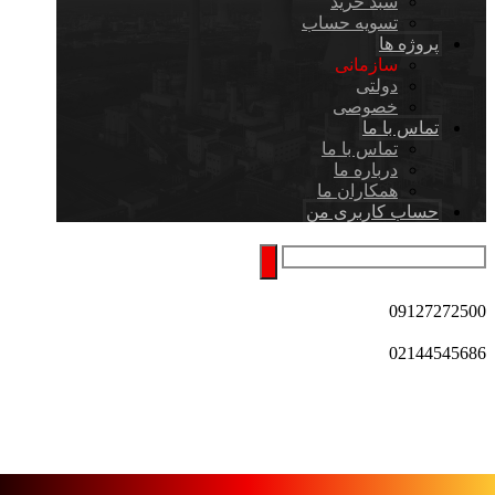
سبد خرید
تسویه حساب
پروژه ها
سازمانی
دولتی
خصوصی
تماس با ما
تماس با ما
درباره ما
همکاران ما
حساب کاربری من
09127272500
02144545686