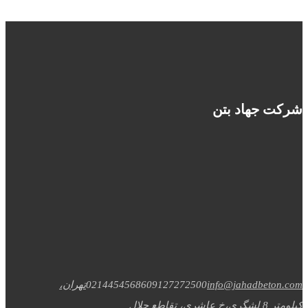
شرکت جهاد بتن
info@jahadbeton.com
09127272500
02144545686
تهران،
کیلومتر 8 لشگری،خ عاشری، تقاطع جلال