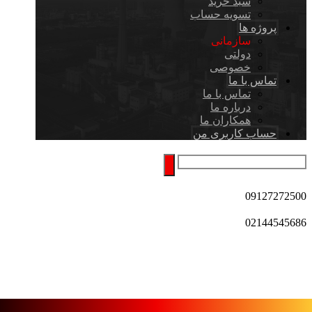
سبد خرید
تسویه حساب
پروژه ها
سازمانی
دولتی
خصوصی
تماس با ما
تماس با ما
درباره ما
همکاران ما
حساب کاربری من
09127272500
02144545686