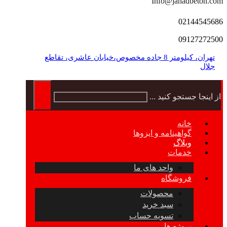
Info@jahadbeton.com
02144545686
09127272500
تهران، کیلومتر 8 جاده مخصوص،خیابان عاشری، تقاطع
جلال
از اینجا جستجو کنید ...
خانه
گواهینامه و ایزوها
وبلاگ
خدمات
واحد های ما
فروشگاه
محصولات
سبد خرید
تسویه حساب
پروژه ها