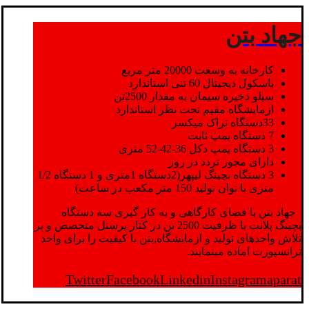
جهاد بتن
کارخانه به وسعت 20000 متر مربع
باسکول دیجیتال 60 تنی استاندارد
سیلو ذخیره سیمان به مقدار 2500تن
ازمایشگاه مقیم تحت نظر استاندارد
33دستگاه تراک میکسر
7 دستگاه پمپ ثابت
3 دستگاه پمپ دکل 36-42-52 متری
دارای مجوز تردد در روز
3 دستگاه بچینگ لیپهر(2دستگاه 1متری و 1 دستگاه 1/2
متری با توان تولید 150 متر مکعب در ساعت)
جهاد بتن با فضای کارگاهی و به کار گیری سه دستگاه
بچینگ پلانت با ظرفیت 2500 تن در کنار پرسنل متخصص و پر
تلاش واحدهای تولید و ازمایشگاه,بتن با کیفیت را برای واحد
ترانسپورت اماده مینمایند.
Twitter
Facebook
Linkedin
Instagram
aparat