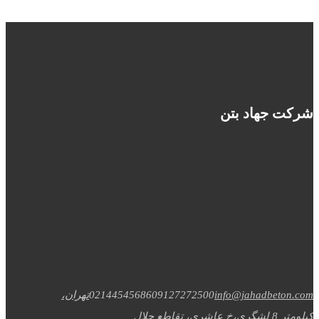
شرکت جهاد بتن
info@jahadbeton.com
09127272500
02144545686
تهران،
کیلومتر 8 لشگری،خ عاشری، تقاطع جلال