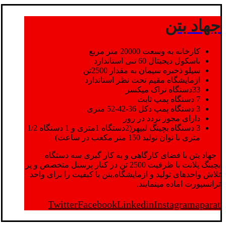
جهاد بتن
کارخانه به وسعت 20000 متر مربع
باسکول دیجیتال 60 تنی استاندارد
سیلو ذخیره سیمان به مقدار 2500تن
ازمایشگاه مقیم تحت نظر استاندارد
33دستگاه تراک میکسر
7 دستگاه پمپ ثابت
3 دستگاه پمپ دکل 36-42-52 متری
دارای مجوز تردد در روز
3 دستگاه بچینگ لیپهر(2دستگاه 1متری و 1 دستگاه 1/2
متری با توان تولید 150 متر مکعب در ساعت)
جهاد بتن با فضای کارگاهی و به کار گیری سه دستگاه
بچینگ پلانت با ظرفیت 2500 تن در کنار پرسنل متخصص و پر
تلاش واحدهای تولید و ازمایشگاه,بتن با کیفیت را برای واحد
ترانسپورت اماده مینمایند.
Twitter
Facebook
Linkedin
Instagram
aparat