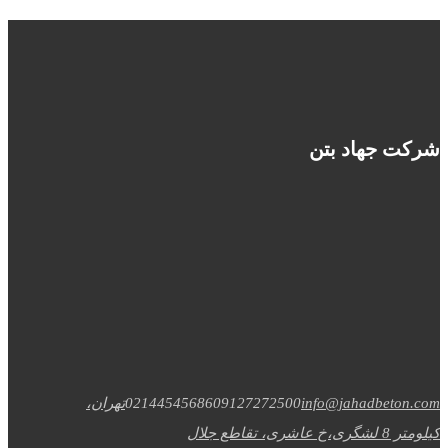
شرکت جهاد بتن
info@jahadbeton.com
09127272500
02144545686
تهران،
کیلومتر 8 لشگری،خ عاشری، تقاطع جلال