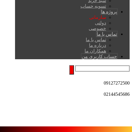
سبد خرید
تسویه حساب
پروژه ها
سازمانی
دولتی
خصوصی
تماس با ما
تماس با ما
درباره ما
همکاران ما
حساب کاربری من
09127272500
02144545686