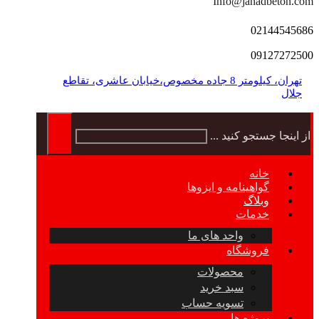
Info@jahadbeton.com
02144545686
09127272500
تهران، کیلومتر 8 جاده مخصوص،خیابان عاشری، تقاطع
جلال
از اینجا جستجو کنید ...
خانه
گواهینامه و ایزوها
وبلاگ
خدمات
واحد های ما
فروشگاه
محصولات
سبد خرید
تسویه حساب
پروژه ها