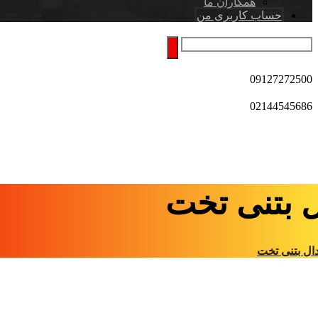
همکاران ما
حساب کاربری من
09127272500
02144545686
ل بتنی تخت
ال بتنی تخت