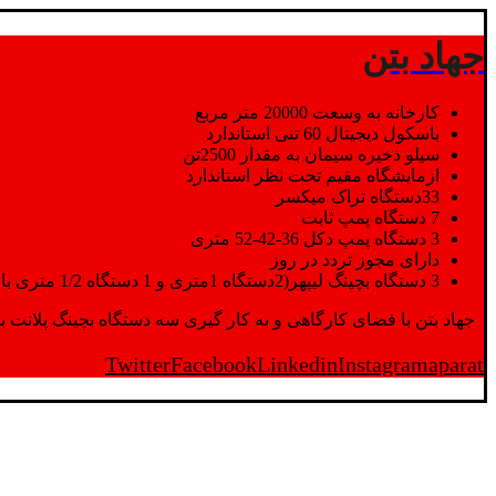
جهاد بتن
کارخانه به وسعت 20000 متر مربع
باسکول دیجیتال 60 تنی استاندارد
سیلو ذخیره سیمان به مقدار 2500تن
ازمایشگاه مقیم تحت نظر استاندارد
33دستگاه تراک میکسر
7 دستگاه پمپ ثابت
3 دستگاه پمپ دکل 36-42-52 متری
دارای مجوز تردد در روز
3 دستگاه بچینگ لیپهر(2دستگاه 1متری و 1 دستگاه 1/2 متری با توان تولید 150 متر مکعب در ساعت)
جهاد بتن با فضای کارگاهی و به کار گیری سه دستگاه بچینگ پلانت با ظرفیت 2500 تن در کنار پرسنل متخصص و پر تلاش واحدهای تولید و ازمایشگاه,بتن با کیفیت را برای واحد تر
Twitter
Facebook
Linkedin
Instagram
aparat