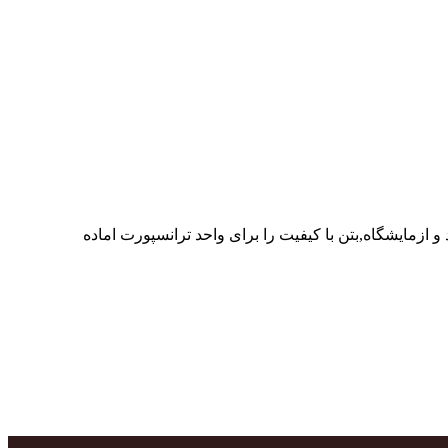
ر پرسنل متخصص و پر تلاش واحدهای تولید و ازمایشگاه,بتن با کیفیت را برای واحد ترانسپورت اماده