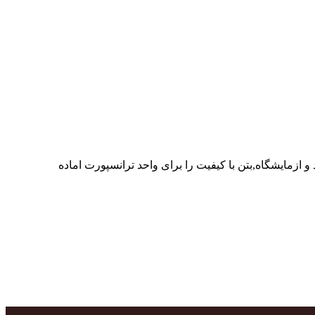
ر پرسنل متخصص و پر تلاش واحدهای تولید و ازمایشگاه,بتن با کیفیت را برای واحد ترانسپورت اماده