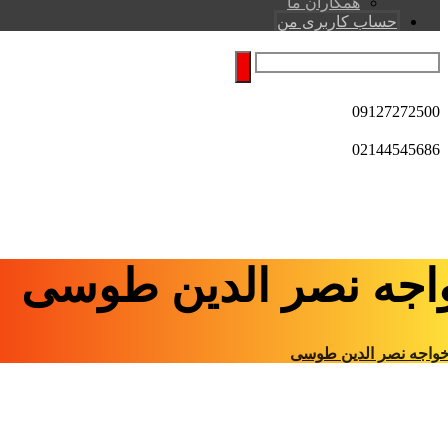
همکاران ما
حساب کاربری من
09127272500
02144545686
اجه نصر الدین طوسی
واجه نصر الدین طوسی