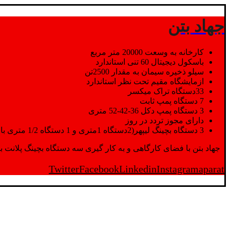
جهاد بتن
کارخانه به وسعت 20000 متر مربع
باسکول دیجیتال 60 تنی استاندارد
سیلو ذخیره سیمان به مقدار 2500تن
ازمایشگاه مقیم تحت نظر استاندارد
33دستگاه تراک میکسر
7 دستگاه پمپ ثابت
3 دستگاه پمپ دکل 36-42-52 متری
دارای مجوز تردد در روز
3 دستگاه بچینگ لیپهر(2دستگاه 1متری و 1 دستگاه 1/2 متری با توان تولید 150 متر مکعب در ساعت)
جهاد بتن با فضای کارگاهی و به کار گیری سه دستگاه بچینگ پلانت با ظرفیت 2500 تن در کنار پرسنل متخصص و پر تلاش واحدهای تولید و ازمایشگاه,بتن با کیفیت را برای واحد تر
Twitter
Facebook
Linkedin
Instagram
aparat