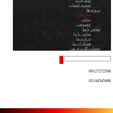
سبد خرید
تسویه حساب
پروژه ها
سازمانی
دولتی
خصوصی
تماس با ما
تماس با ما
درباره ما
همکاران ما
حساب کاربری من
09127272500
02144545686