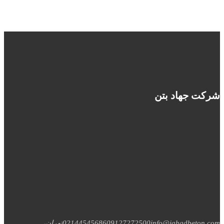
شرکت جهاد بتن
info@jahadbeton.com
09127272500
02144545686
تهران،