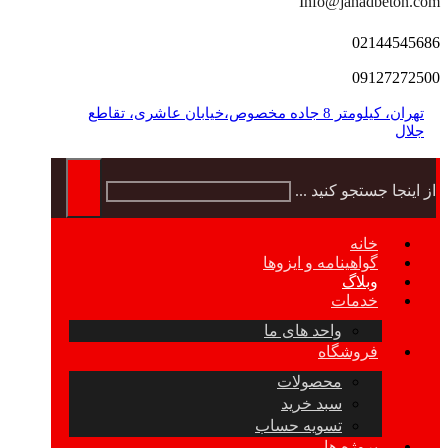
Info@jahadbeton.com
02144545686
09127272500
تهران، کیلومتر 8 جاده مخصوص،خیابان عاشری، تقاطع
جلال
از اینجا جستجو کنید ...
خانه
گواهینامه و ایزوها
وبلاگ
خدمات
واحد های ما
فروشگاه
محصولات
سبد خرید
تسویه حساب
پروژه ها