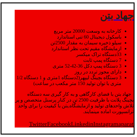
جهاد بتن
کارخانه به وسعت 20000 متر مربع
باسکول دیجیتال 60 تنی استاندارد
سیلو ذخیره سیمان به مقدار 2500تن
ازمایشگاه مقیم تحت نظر استاندارد
33دستگاه تراک میکسر
7 دستگاه پمپ ثابت
3 دستگاه پمپ دکل 36-42-52 متری
دارای مجوز تردد در روز
3 دستگاه بچینگ لیپهر(2دستگاه 1متری و 1 دستگاه 1/2
متری با توان تولید 150 متر مکعب در ساعت)
جهاد بتن با فضای کارگاهی و به کار گیری سه دستگاه
بچینگ پلانت با ظرفیت 2500 تن در کنار پرسنل متخصص و پر
تلاش واحدهای تولید و ازمایشگاه,بتن با کیفیت را برای واحد
ترانسپورت اماده مینمایند.
Twitter
Facebook
Linkedin
Instagram
aparat