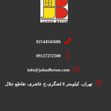
02144545686
09127272500
info@jahadbeton.com
تهران، کیلومتر 8 لشگری،خ عاشری، تقاطع جلال