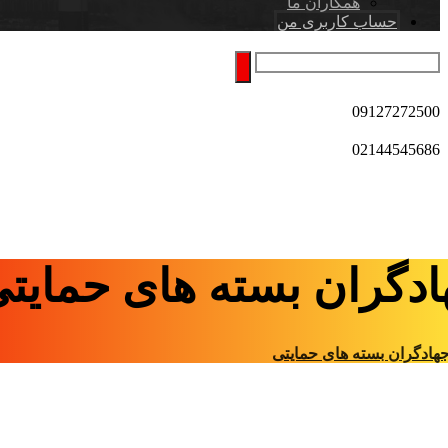
همکاران ما
حساب کاربری من
09127272500
02144545686
ادگران بسته های حمایت
هادگران بسته های حمایتی