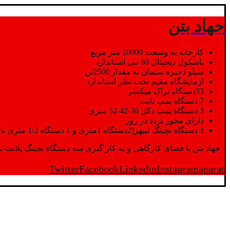
جهاد بتن
کارخانه به وسعت 20000 متر مربع
باسکول دیجیتال 60 تنی استاندارد
سیلو ذخیره سیمان به مقدار 2500تن
ازمایشگاه مقیم تحت نظر استاندارد
33دستگاه تراک میکسر
7 دستگاه پمپ ثابت
3 دستگاه پمپ دکل 36-42-52 متری
دارای مجوز تردد در روز
3 دستگاه بچینگ لیپهر(2دستگاه 1متری و 1 دستگاه 1/2 متری با توان تولید 150 متر مکعب در ساعت)
جهاد بتن با فضای کارگاهی و به کار گیری سه دستگاه بچینگ پلانت با ظرفیت 2500 تن در کنار پرسنل متخصص و پر تلاش واحدهای تولید و ازمایشگاه,بتن با کیفیت را برای واحد تر
Twitter
Facebook
Linkedin
Instagram
aparat