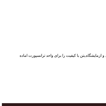
ر پرسنل متخصص و پر تلاش واحدهای تولید و ازمایشگاه,بتن با کیفیت را برای واحد ترانسپورت اماده