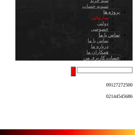
سبد خرید
تسویه حساب
پروژه ها
سازمانی
دولتی
خصوصی
تماس با ما
تماس با ما
درباره ما
همکاران ما
حساب کاربری من
09127272500
02144545686