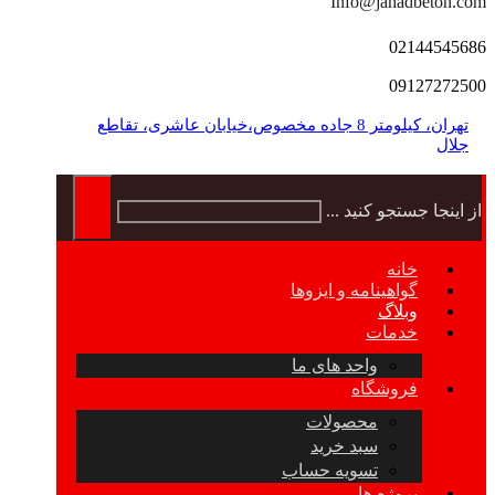
Info@jahadbeton.com
02144545686
09127272500
تهران، کیلومتر 8 جاده مخصوص،خیابان عاشری، تقاطع
جلال
از اینجا جستجو کنید ...
خانه
گواهینامه و ایزوها
وبلاگ
خدمات
واحد های ما
فروشگاه
محصولات
سبد خرید
تسویه حساب
پروژه ها