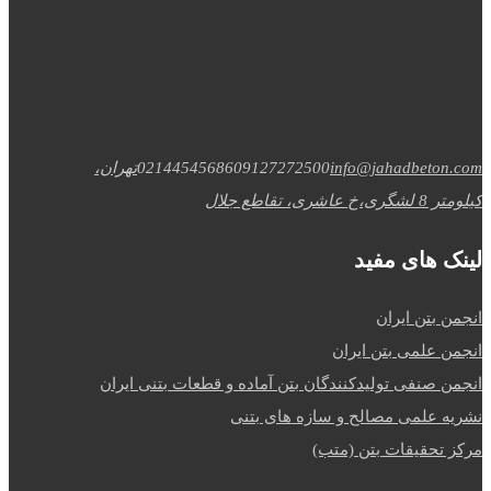
info@jahadbeton.com
09127272500
02144545686
تهران،
کیلومتر 8 لشگری،خ عاشری، تقاطع جلال
لینک های مفید
انجمن بتن ایران
انجمن علمی بتن ایران
انجمن صنفی تولیدکنندگان بتن آماده و قطعات بتنی ایران
نشریه علمی مصالح و سازه های بتنی
مرکز تحقیقات بتن (متب)