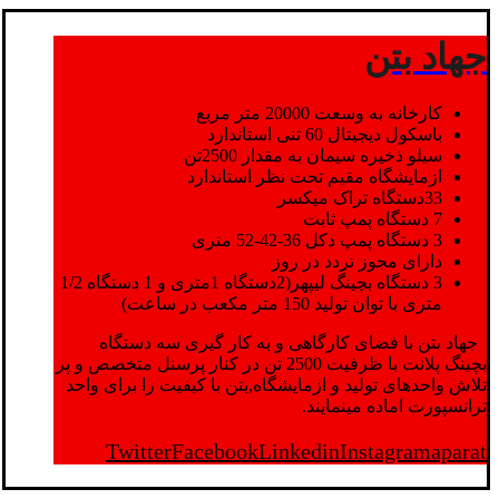
جهاد بتن
کارخانه به وسعت 20000 متر مربع
باسکول دیجیتال 60 تنی استاندارد
سیلو ذخیره سیمان به مقدار 2500تن
ازمایشگاه مقیم تحت نظر استاندارد
33دستگاه تراک میکسر
7 دستگاه پمپ ثابت
3 دستگاه پمپ دکل 36-42-52 متری
دارای مجوز تردد در روز
3 دستگاه بچینگ لیپهر(2دستگاه 1متری و 1 دستگاه 1/2
متری با توان تولید 150 متر مکعب در ساعت)
جهاد بتن با فضای کارگاهی و به کار گیری سه دستگاه
بچینگ پلانت با ظرفیت 2500 تن در کنار پرسنل متخصص و پر
تلاش واحدهای تولید و ازمایشگاه,بتن با کیفیت را برای واحد
ترانسپورت اماده مینمایند.
Twitter
Facebook
Linkedin
Instagram
aparat