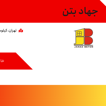
جهاد بتن
تهران، کیلومتر ۸ جاده مخصوص،خیابان عاشری، 
خان