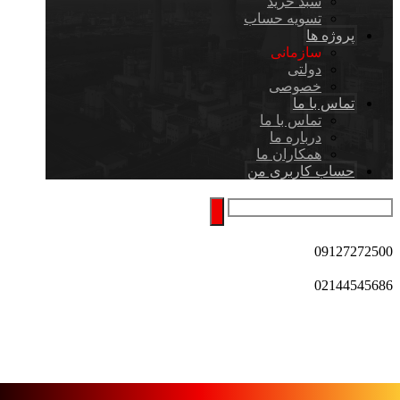
سبد خرید
تسویه حساب
پروژه ها
سازمانی
دولتی
خصوصی
تماس با ما
تماس با ما
درباره ما
همکاران ما
حساب کاربری من
09127272500
02144545686