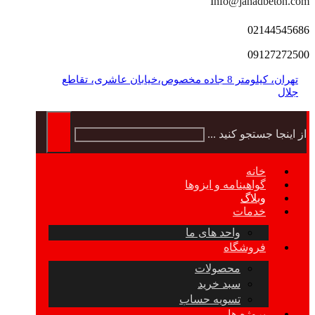
Info@jahadbeton.com
02144545686
09127272500
تهران، کیلومتر 8 جاده مخصوص،خیابان عاشری، تقاطع
جلال
از اینجا جستجو کنید ...
خانه
گواهینامه و ایزوها
وبلاگ
خدمات
واحد های ما
فروشگاه
محصولات
سبد خرید
تسویه حساب
پروژه ها