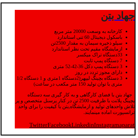
جهاد بتن
کارخانه به وسعت 20000 متر مربع
باسکول دیجیتال 60 تنی استاندارد
سیلو ذخیره سیمان به مقدار 2500تن
ازمایشگاه مقیم تحت نظر استاندارد
33دستگاه تراک میکسر
7 دستگاه پمپ ثابت
3 دستگاه پمپ دکل 36-42-52 متری
دارای مجوز تردد در روز
3 دستگاه بچینگ لیپهر(2دستگاه 1متری و 1 دستگاه 1/2
متری با توان تولید 150 متر مکعب در ساعت)
جهاد بتن با فضای کارگاهی و به کار گیری سه دستگاه
بچینگ پلانت با ظرفیت 2500 تن در کنار پرسنل متخصص و پر
تلاش واحدهای تولید و ازمایشگاه,بتن با کیفیت را برای واحد
ترانسپورت اماده مینمایند.
Twitter
Facebook
Linkedin
Instagram
aparat