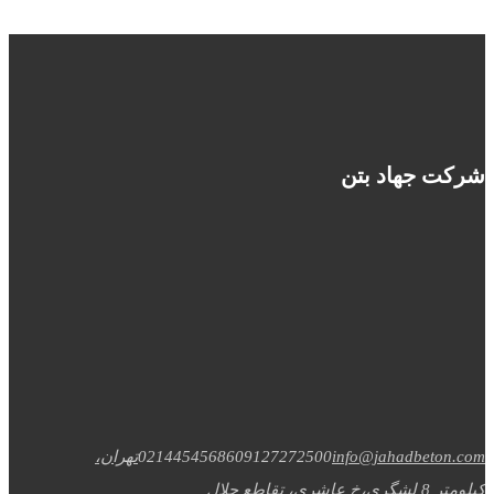
شرکت جهاد بتن
info@jahadbeton.com
09127272500
02144545686
تهران،
کیلومتر 8 لشگری،خ عاشری، تقاطع جلال