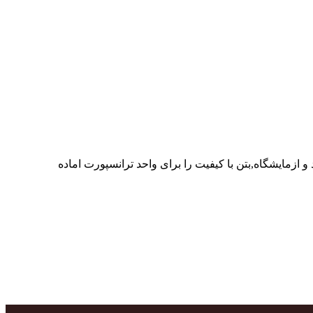
ر پرسنل متخصص و پر تلاش واحدهای تولید و ازمایشگاه,بتن با کیفیت را برای واحد ترانسپورت اماده