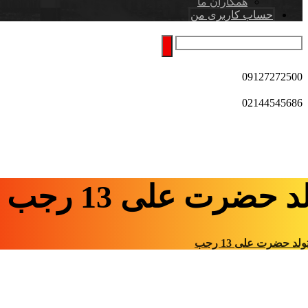
همکاران ما
حساب کاربری من
09127272500
02144545686
د حضرت علی 13 رجب
ولد حضرت علی 13 رجب