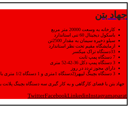
جهاد بتن
کارخانه به وسعت 20000 متر مربع
باسکول دیجیتال 60 تنی استاندارد
سیلو ذخیره سیمان به مقدار 2500تن
ازمایشگاه مقیم تحت نظر استاندارد
33دستگاه تراک میکسر
7 دستگاه پمپ ثابت
3 دستگاه پمپ دکل 36-42-52 متری
دارای مجوز تردد در روز
3 دستگاه بچینگ لیپهر(2دستگاه 1متری و 1 دستگاه 1/2 متری با توان تولید 150 متر مکعب در ساعت)
جهاد بتن با فضای کارگاهی و به کار گیری سه دستگاه بچینگ پلانت با ظرفیت 2500 تن در کنار پرسنل متخصص و پر تلاش واحدهای تولید و ازمایشگاه,بتن با کیفیت را برای واحد تر
Twitter
Facebook
Linkedin
Instagram
aparat