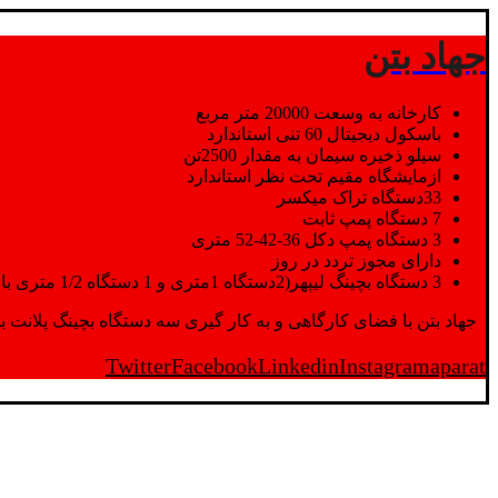
جهاد بتن
کارخانه به وسعت 20000 متر مربع
باسکول دیجیتال 60 تنی استاندارد
سیلو ذخیره سیمان به مقدار 2500تن
ازمایشگاه مقیم تحت نظر استاندارد
33دستگاه تراک میکسر
7 دستگاه پمپ ثابت
3 دستگاه پمپ دکل 36-42-52 متری
دارای مجوز تردد در روز
3 دستگاه بچینگ لیپهر(2دستگاه 1متری و 1 دستگاه 1/2 متری با توان تولید 150 متر مکعب در ساعت)
جهاد بتن با فضای کارگاهی و به کار گیری سه دستگاه بچینگ پلانت با ظرفیت 2500 تن در کنار پرسنل متخصص و پر تلاش واحدهای تولید و ازمایشگاه,بتن با کیفیت را برای واحد تر
Twitter
Facebook
Linkedin
Instagram
aparat