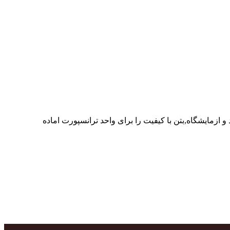
ر پرسنل متخصص و پر تلاش واحدهای تولید و ازمایشگاه,بتن با کیفیت را برای واحد ترانسپورت اماده