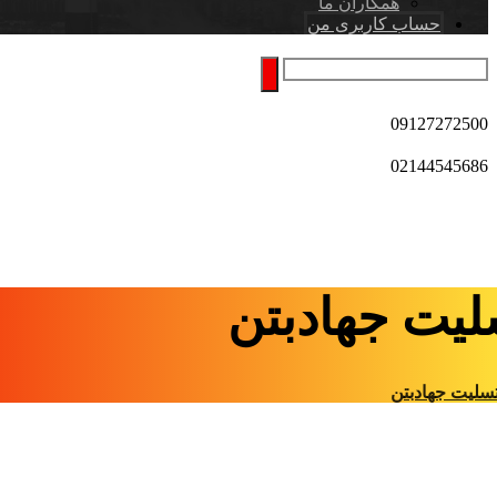
همکاران ما
حساب کاربری من
09127272500
02144545686
لیت جهادبتن
سلیت جهادبتن