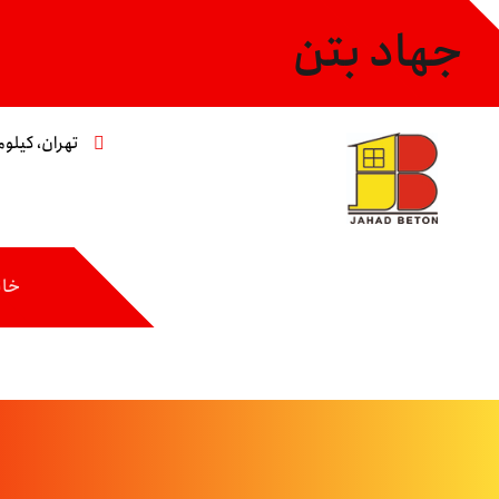
جهاد بتن
تهران، کیلومتر ۸ جاده مخصوص،خیابان عاشری، 
خان