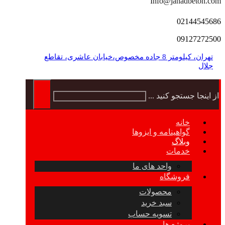
Info@jahadbeton.com
02144545686
09127272500
تهران، کیلومتر 8 جاده مخصوص،خیابان عاشری، تقاطع
جلال
از اینجا جستجو کنید ...
خانه
گواهینامه و ایزوها
وبلاگ
خدمات
واحد های ما
فروشگاه
محصولات
سبد خرید
تسویه حساب
پروژه ها