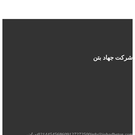
شرکت جهاد بتن
info@jahadbeton.com
09127272500
02144545686
تهران،