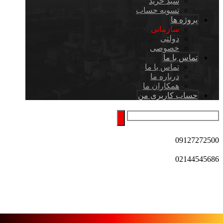
سبد خرید
تسویه حساب
پروژه ها
سازمانی
دولتی
خصوصی
تماس با ما
تماس با ما
درباره ما
همکاران ما
حساب کاربری من
09127272500
02144545686