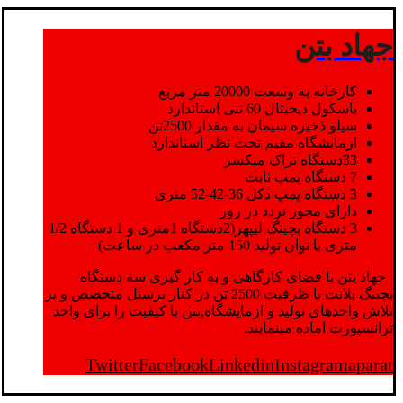
جهاد بتن
کارخانه به وسعت 20000 متر مربع
باسکول دیجیتال 60 تنی استاندارد
سیلو ذخیره سیمان به مقدار 2500تن
ازمایشگاه مقیم تحت نظر استاندارد
33دستگاه تراک میکسر
7 دستگاه پمپ ثابت
3 دستگاه پمپ دکل 36-42-52 متری
دارای مجوز تردد در روز
3 دستگاه بچینگ لیپهر(2دستگاه 1متری و 1 دستگاه 1/2
متری با توان تولید 150 متر مکعب در ساعت)
جهاد بتن با فضای کارگاهی و به کار گیری سه دستگاه
بچینگ پلانت با ظرفیت 2500 تن در کنار پرسنل متخصص و پر
تلاش واحدهای تولید و ازمایشگاه,بتن با کیفیت را برای واحد
ترانسپورت اماده مینمایند.
Twitter
Facebook
Linkedin
Instagram
aparat